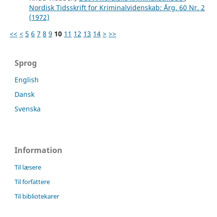
Nordisk Tidsskrift for Kriminalvidenskab: Årg. 60 Nr. 2
(1972)
<<
<
5
6
7
8
9
10
11
12
13
14
>
>>
Sprog
English
Dansk
Svenska
Information
Til læsere
Til forfattere
Til bibliotekarer