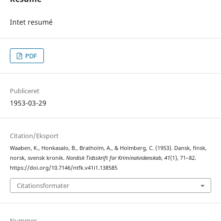
Intet resumé
PDF
Publiceret
1953-03-29
Citation/Eksport
Waaben, K., Honkasalo, B., Bratholm, A., & Holmberg, C. (1953). Dansk, finsk,
norsk, svensk kronik.
Nordisk Tidsskrift for Kriminalvidenskab
,
41
(1), 71–82.
https://doi.org/10.7146/ntfk.v41i1.138585
Citationsformater
Nummer