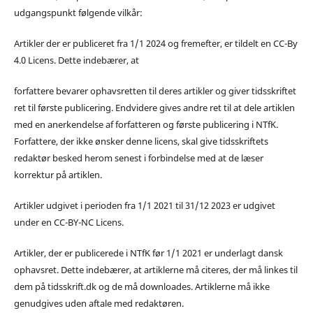
udgangspunkt følgende vilkår:
Artikler der er publiceret fra 1/1 2024 og fremefter, er tildelt en CC-By
4.0 Licens. Dette indebærer, at
forfattere bevarer ophavsretten til deres artikler og giver tidsskriftet
ret til første publicering. Endvidere gives andre ret til at dele artiklen
med en anerkendelse af forfatteren og første publicering i NTfK.
Forfattere, der ikke ønsker denne licens, skal give tidsskriftets
redaktør besked herom senest i forbindelse med at de læser
korrektur på artiklen.
Artikler udgivet i perioden fra 1/1 2021 til 31/12 2023 er udgivet
under en CC-BY-NC Licens.
Artikler, der er publicerede i NTfK før 1/1 2021 er underlagt dansk
ophavsret. Dette indebærer, at artiklerne må citeres, der må linkes til
dem på tidsskrift.dk og de må downloades. Artiklerne må ikke
genudgives uden aftale med redaktøren.