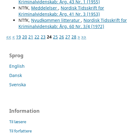
Kriminalvidenskab: Årg. 43 Nr. 1 (1955)
NTfK,
Meddelelser
,
Nordisk Tidsskrift for
Kriminalvidenskab: Årg. 41 Nr. 3 (1953)
NTfK,
Nyudkommen litteratur
,
Nordisk Tidsskrift for
Kriminalvidenskab: Årg. 60 Nr. 3/4 (1972)
<<
<
19
20
21
22
23
24
25
26
27
28
>
>>
Sprog
English
Dansk
Svenska
Information
Til læsere
Til forfattere