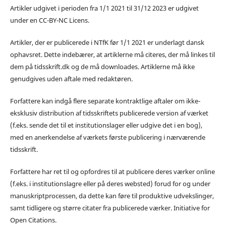
Artikler udgivet i perioden fra 1/1 2021 til 31/12 2023 er udgivet
under en CC-BY-NC Licens.
Artikler, der er publicerede i NTfK før 1/1 2021 er underlagt dansk
ophavsret. Dette indebærer, at artiklerne må citeres, der må linkes til
dem på tidsskrift.dk og de må downloades. Artiklerne må ikke
genudgives uden aftale med redaktøren.
Forfattere kan indgå flere separate kontraktlige aftaler om ikke-
eksklusiv distribution af tidsskriftets publicerede version af værket
(f.eks. sende det til et institutionslager eller udgive det i en bog),
med en anerkendelse af værkets første publicering i nærværende
tidsskrift.
Forfattere har ret til og opfordres til at publicere deres værker online
(f.eks. i institutionslagre eller på deres websted) forud for og under
manuskriptprocessen, da dette kan føre til produktive udvekslinger,
samt tidligere og større citater fra publicerede værker. Initiative for
Open Citations.