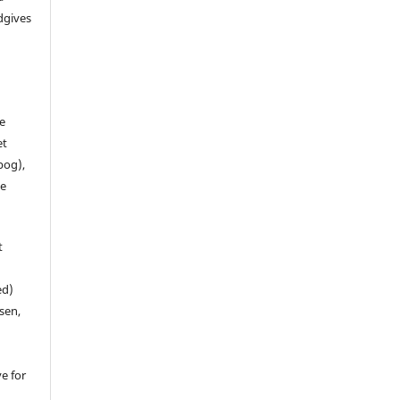
dgives
de
et
 bog),
te
t
ed)
sen,
ve for