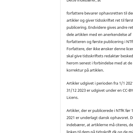
forfattere bevarer ophavsretten til de
artikler og giver tidsskriftet ret til førs
publicering. Endvidere gives andre ret 
dele artiklen med en anerkendelse af
forfatteren og første publicering i NTf
Forfattere, der ikke ønsker denne lice
skal give tidsskriftets redaktør beske
herom senest i forbindelse med at de
korrektur på artiklen.
Artikler udgivet i perioden fra 1/1 2021
31/12 2023 er udgivet under en CC-B
Licens.
Artikler, der er publicerede i NTfK før 
2021 er underlagt dansk ophavsret. D
indebærer, at artiklerne må citeres, d
linkes til dem på tidsskrift.dk og de m