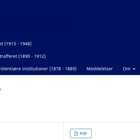
et (1913 - 1948)
rafferet (1890 - 1912)
itentiære institutioner (1878 - 1889)
Meddelelser
Om
d
PDF