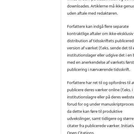
downloades. Artiklerne må ikke genu
uden aftale med redaktøren.
Forfattere kan indgå flere separate
kontraktlige aftaler om ikke-eksklusiv
distribution af tidsskriftets publicere
version af værket (f.eks. sende det til 
institutionslager eller udgive det i en
med en anerkendelse af værkets førs
publicering i nærværende tidsskrift.
Forfattere har ret til og opfordres til a
publicere deres værker online (f.eks. i
institutionslagre eller på deres webst
forud for og under manuskriptproces
da dette kan føre til produktive
udvekslinger, samt tidligere og større
citater fra publicerede værker. Initiati
Open Citations.