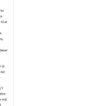
res
te
til at
K.
ns,
d
 læser
 til
Y-NC
1/1
ette
er må
å