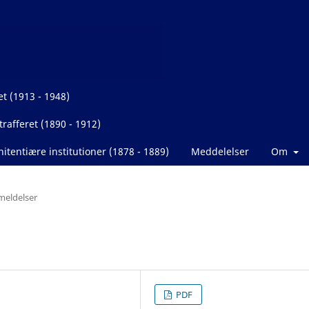
et (1913 - 1948)
rafferet (1890 - 1912)
itentiære institutioner (1878 - 1889)
Meddelelser
Om
eldelser
PDF