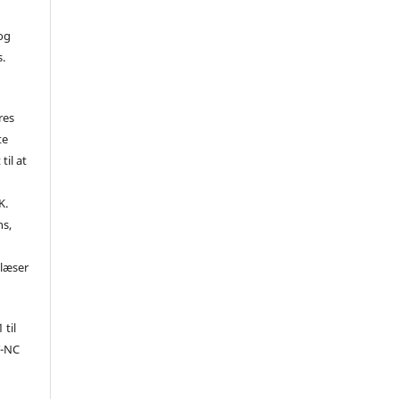
 og
s.
res
te
til at
K.
ns,
d
 læser
 til
Y-NC