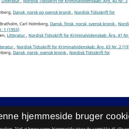
,
Litteratur
,
Nordisk Tidsskrift for Kriminalvidenskab: Årg. 40 Nr. 3
mberg,
Dansk, norsk og svensk kronik
,
Nordisk Tidsskrift for
Bratholm, Carl Holmberg,
Dansk, finsk, norsk, svensk kronik
,
Nordi
r. 1 (1953)
ben,
Litteratur
,
Nordisk Tidsskrift for Kriminalvidenskab: Årg. 41 Nr
tteratur
,
Nordisk Tidsskrift for Kriminalvidenskab: Årg. 63 Nr. 2 (19
mberg,
Dansk, norsk, svensk kronik
,
Nordisk Tidsskrift for
enne hjemmeside bruger cooki
velsen. Ved at bruge vores hjemmeside giver du samtykke til alle c