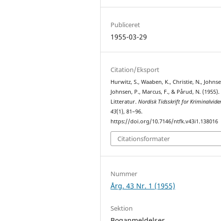
Publiceret
1955-03-29
Citation/Eksport
Hurwitz, S., Waaben, K., Christie, N., Johnsen
Johnsen, P., Marcus, F., & Pårud, N. (1955).
Litteratur.
Nordisk Tidsskrift for Kriminalvid
43
(1), 81–96.
https://doi.org/10.7146/ntfk.v43i1.138016
Citationsformater
Nummer
Årg. 43 Nr. 1 (1955)
Sektion
Boganmeldelser