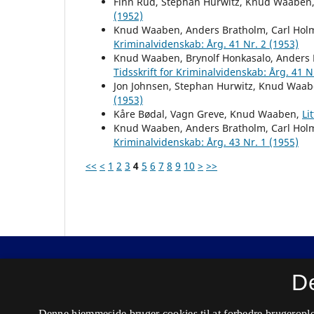
Finn Rud, Stephan Hurwitz, Knud Waaben
(1952)
Knud Waaben, Anders Bratholm, Carl Hol
Kriminalvidenskab: Årg. 41 Nr. 2 (1953)
Knud Waaben, Brynolf Honkasalo, Anders 
Tidsskrift for Kriminalvidenskab: Årg. 41 N
Jon Johnsen, Stephan Hurwitz, Knud Waa
(1953)
Kåre Bødal, Vagn Greve, Knud Waaben,
Li
Knud Waaben, Anders Bratholm, Carl Hol
Kriminalvidenskab: Årg. 43 Nr. 1 (1955)
<<
<
1
2
3
4
5
6
7
8
9
10
>
>>
Nordisk Tidsskrift for Kriminalvidenskab
D
ISSN 0029-1528 (Trykt)
Denne hjemmeside bruger cookies til at forbedre brugerople