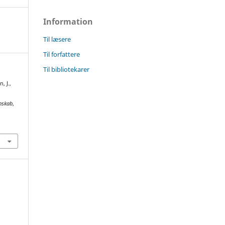
Information
Til læsere
Til forfattere
Til bibliotekarer
, J.,
enskab
,