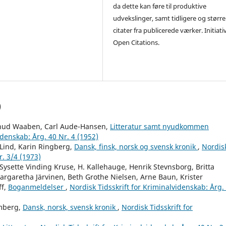
da dette kan føre til produktive
udvekslinger, samt tidligere og større
citater fra publicerede værker. Initiati
Open Citations.
)
, Knud Waaben, Carl Aude-Hansen,
Litteratur samt nyudkommen
idenskab: Årg. 40 Nr. 4 (1952)
Lind, Karin Ringberg,
Dansk, finsk, norsk og svensk kronik
,
Nordis
r. 3/4 (1973)
Sysette Vinding Kruse, H. Kallehauge, Henrik Stevnsborg, Britta
Margaretha Järvinen, Beth Grothe Nielsen, Arne Baun, Krister
ff,
Boganmeldelser
,
Nordisk Tidsskrift for Kriminalvidenskab: Årg.
mberg,
Dansk, norsk, svensk kronik
,
Nordisk Tidsskrift for