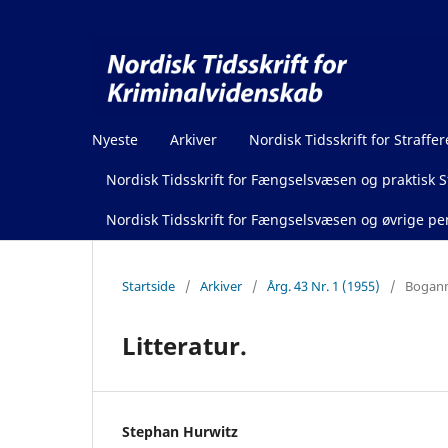
Nyeste
Arkiver
Nordisk Tidsskrift for Straffer
Nordisk Tidsskrift for Fængselsvæsen og praktisk St
Nordisk Tidsskrift for Fængselsvæsen og øvrige pen
Startside
/
Arkiver
/
Årg. 43 Nr. 1 (1955)
/
Boganm
Litteratur.
Stephan Hurwitz