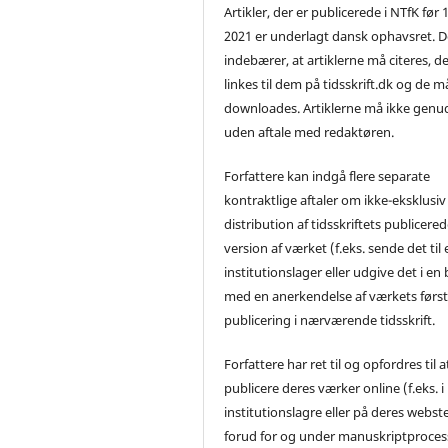
Artikler, der er publicerede i NTfK før 
2021 er underlagt dansk ophavsret. D
indebærer, at artiklerne må citeres, d
linkes til dem på tidsskrift.dk og de m
downloades. Artiklerne må ikke genu
uden aftale med redaktøren.
Forfattere kan indgå flere separate
kontraktlige aftaler om ikke-eksklusiv
distribution af tidsskriftets publicere
version af værket (f.eks. sende det til 
institutionslager eller udgive det i en
med en anerkendelse af værkets førs
publicering i nærværende tidsskrift.
Forfattere har ret til og opfordres til a
publicere deres værker online (f.eks. i
institutionslagre eller på deres webst
forud for og under manuskriptproces