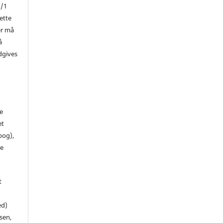
1/1
ette
er må
å
dgives
de
et
 bog),
te
t
ed)
sen,