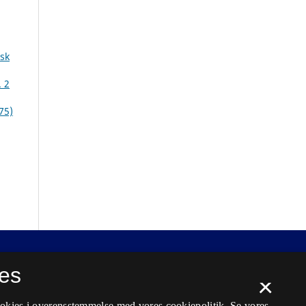
sk
. 2
75)
es
×
ookies i overensstemmelse med vores cookiepolitik.
Se vores