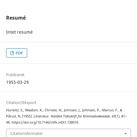
Resumé
Intet resumé
PDF
Publiceret
1955-03-29
Citation/Eksport
Hurwitz, S., Waaben, K., Christie, N., Johnsen, J., Johnsen, P., Marcus, F., &
Pårud, N. (1955). Litteratur.
Nordisk Tidsskrift for Kriminalvidenskab
,
43
(1), 81–
96. https://doi.org/10.7146/ntfk.v43i1.138016
Citationsformater