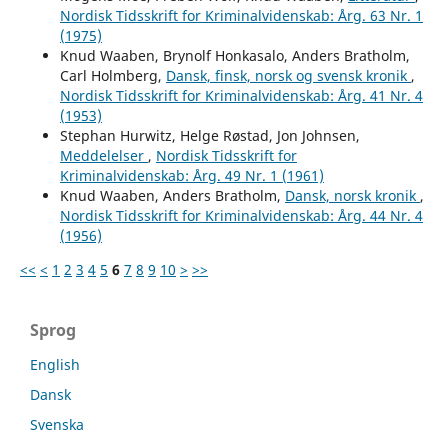
Nordisk Tidsskrift for Kriminalvidenskab: Årg. 63 Nr. 1
(1975)
Knud Waaben, Brynolf Honkasalo, Anders Bratholm,
Carl Holmberg,
Dansk, finsk, norsk og svensk kronik
,
Nordisk Tidsskrift for Kriminalvidenskab: Årg. 41 Nr. 4
(1953)
Stephan Hurwitz, Helge Røstad, Jon Johnsen,
Meddelelser
,
Nordisk Tidsskrift for
Kriminalvidenskab: Årg. 49 Nr. 1 (1961)
Knud Waaben, Anders Bratholm,
Dansk, norsk kronik
,
Nordisk Tidsskrift for Kriminalvidenskab: Årg. 44 Nr. 4
(1956)
<<
<
1
2
3
4
5
6
7
8
9
10
>
>>
Sprog
English
Dansk
Svenska