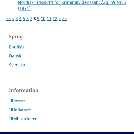
Nordisk Tidsskrift for Kriminalvidenskab: Årg. 59 Nr. 3
(1971)
<<
<
3
4
5
6
7
8
9
10
11
12
>
>>
Sprog
English
Dansk
Svenska
Information
Til læsere
Til forfattere
Til bibliotekarer