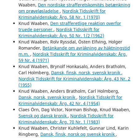
Waaben,
Den nordiske strafferetskomités betænkning
om prøveløsladelse
,
Nordisk Tidsskrift for
Kriminalvidenskab: Årg. 58 Nr. 1 (1970)
Knud Waaben,
Den strafferetlige reaktion overfor
truede personer
,
Nordisk Tidsskrift for
Kriminalvidenskab: Årg. 50 Nr. 1/2 (1962)
Knud Waaben, Rolv Ryssdal, Östen Elfving, Holger
Romander,
Betänkande om avräkning av häktningstid
m.m.
,
Nordisk Tidsskrift for Kriminalvidenskab: Årg.
59 Nr. 4 (1971)
Knud Waaben, Brynolf Honkasalo, Anders Bratholm,
Carl Holmberg,
Dansk, finsk, norsk, svensk kronik
,
Nordisk Tidsskrift for Kriminalvidenskab: Årg. 43 Nr. 2
(1955)
Knud Waaben, Anders Bratholm, Carl Holmberg,
Dansk, norsk, svensk kronik
,
Nordisk Tidsskrift for
Kriminalvidenskab: Årg. 42 Nr. 4 (1954)
Claes Örn, Dag Victor, Norman Bishop, Knud Waaben,
Svensk og dansk kronik
,
Nordisk Tidsskrift for
Kriminalvidenskab: Årg. 70 Nr. 1 (1983)
Knud Waaben, Christer Kuhlefelt, Gunnar Lind, Karin
Ringberg,
Dansk, finsk, norsk og svensk kronik
,