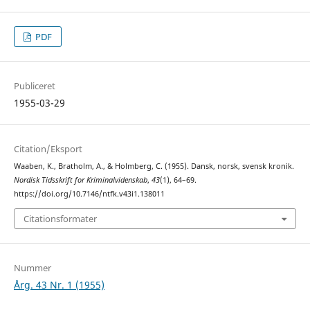
PDF
Publiceret
1955-03-29
Citation/Eksport
Waaben, K., Bratholm, A., & Holmberg, C. (1955). Dansk, norsk, svensk kronik.
Nordisk Tidsskrift for Kriminalvidenskab
,
43
(1), 64–69.
https://doi.org/10.7146/ntfk.v43i1.138011
Citationsformater
Nummer
Årg. 43 Nr. 1 (1955)