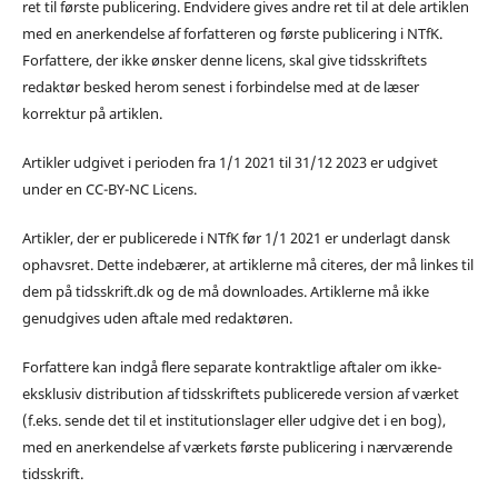
ret til første publicering. Endvidere gives andre ret til at dele artiklen
med en anerkendelse af forfatteren og første publicering i NTfK.
Forfattere, der ikke ønsker denne licens, skal give tidsskriftets
redaktør besked herom senest i forbindelse med at de læser
korrektur på artiklen.
Artikler udgivet i perioden fra 1/1 2021 til 31/12 2023 er udgivet
under en CC-BY-NC Licens.
Artikler, der er publicerede i NTfK før 1/1 2021 er underlagt dansk
ophavsret. Dette indebærer, at artiklerne må citeres, der må linkes til
dem på tidsskrift.dk og de må downloades. Artiklerne må ikke
genudgives uden aftale med redaktøren.
Forfattere kan indgå flere separate kontraktlige aftaler om ikke-
eksklusiv distribution af tidsskriftets publicerede version af værket
(f.eks. sende det til et institutionslager eller udgive det i en bog),
med en anerkendelse af værkets første publicering i nærværende
tidsskrift.