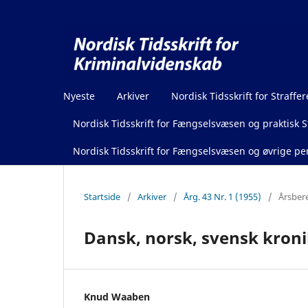
Nyeste
Arkiver
Nordisk Tidsskrift for Straffer
Nordisk Tidsskrift for Fængselsvæsen og praktisk St
Nordisk Tidsskrift for Fængselsvæsen og øvrige pen
Startside
/
Arkiver
/
Årg. 43 Nr. 1 (1955)
/
Årsber
Dansk, norsk, svensk kron
Knud Waaben