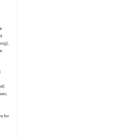
de
et
 bog),
te
t
ed)
sen,
ve for