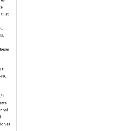
te
til at
K.
ns,
d
 læser
 til
Y-NC
1/1
ette
er må
å
dgives