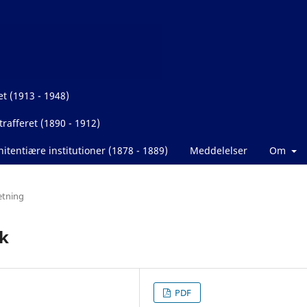
et (1913 - 1948)
rafferet (1890 - 1912)
itentiære institutioner (1878 - 1889)
Meddelelser
Om
etning
ik
PDF