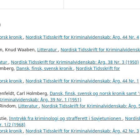
)
orsk kronik
,
Nordisk Tidsskrift for Kriminalvidenskab: Årg. 44 Nr. 4
en, Knud Waaben,
Litteratur
,
Nordisk Tidsskrift for Kriminalvidensk
ratur
,
Nordisk Tidsskrift for Kriminalvidenskab: Årg. 38 Nr. 3 (1950)
olmberg,
Dansk, finsk, svensk kronik
,
Nordisk Tidsskrift for
orsk kronik
,
Nordisk Tidsskrift for Kriminalvidenskab: Årg. 44 Nr. 1
enfeldt, Carl Holmberg,
Dansk, finsk, svensk og norsk kronik samt '
 Kriminalvidenskab: Årg. 39 Nr. 1 (1951)
 Rindom,
Litteratur
,
Nordisk Tidsskrift for Kriminalvidenskab: Årg. 
stie,
Inntrykk fra kriminologi og strafferett i Sovjetunionen
,
Nordis
r. 1/2 (1968)
orsk kronik
,
Nordisk Tidsskrift for Kriminalvidenskab: Årg. 42 Nr. 3