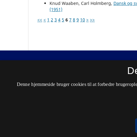
Knud Waaben, Carl Holmberg,
Dansk og s
(1951)
<<
<
1
2
3
4
5
6
7
8
9
10
>
>>
Nordisk Tidsskrift for Kriminalvidenskab
D
ISSN 0029-1528 (Trykt)
Denne hjemmeside bruger cookies til at forbedre brugerople
ISSN 2446-3051 (Online)
Tilgængelighedserklæring