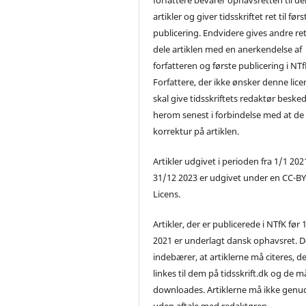
artikler og giver tidsskriftet ret til førs
publicering. Endvidere gives andre ret 
dele artiklen med en anerkendelse af
forfatteren og første publicering i NTf
Forfattere, der ikke ønsker denne lice
skal give tidsskriftets redaktør beske
herom senest i forbindelse med at de
korrektur på artiklen.
Artikler udgivet i perioden fra 1/1 2021
31/12 2023 er udgivet under en CC-B
Licens.
Artikler, der er publicerede i NTfK før 
2021 er underlagt dansk ophavsret. D
indebærer, at artiklerne må citeres, d
linkes til dem på tidsskrift.dk og de m
downloades. Artiklerne må ikke genu
uden aftale med redaktøren.