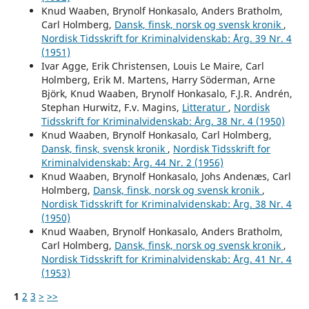
Knud Waaben, Brynolf Honkasalo, Anders Bratholm,
Carl Holmberg,
Dansk, finsk, norsk og svensk kronik
,
Nordisk Tidsskrift for Kriminalvidenskab: Årg. 39 Nr. 4
(1951)
Ivar Agge, Erik Christensen, Louis Le Maire, Carl
Holmberg, Erik M. Martens, Harry Söderman, Arne
Björk, Knud Waaben, Brynolf Honkasalo, F.J.R. Andrén,
Stephan Hurwitz, F.v. Magins,
Litteratur
,
Nordisk
Tidsskrift for Kriminalvidenskab: Årg. 38 Nr. 4 (1950)
Knud Waaben, Brynolf Honkasalo, Carl Holmberg,
Dansk, finsk, svensk kronik
,
Nordisk Tidsskrift for
Kriminalvidenskab: Årg. 44 Nr. 2 (1956)
Knud Waaben, Brynolf Honkasalo, Johs Andenæs, Carl
Holmberg,
Dansk, finsk, norsk og svensk kronik
,
Nordisk Tidsskrift for Kriminalvidenskab: Årg. 38 Nr. 4
(1950)
Knud Waaben, Brynolf Honkasalo, Anders Bratholm,
Carl Holmberg,
Dansk, finsk, norsk og svensk kronik
,
Nordisk Tidsskrift for Kriminalvidenskab: Årg. 41 Nr. 4
(1953)
1
2
3
>
>>