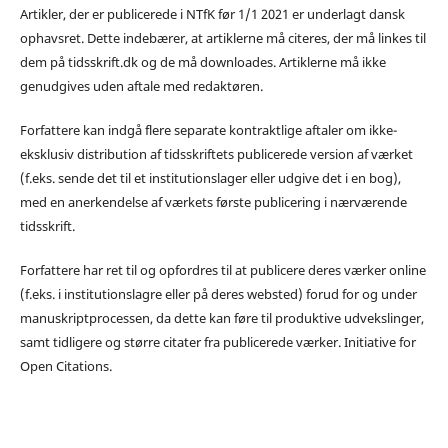
Artikler, der er publicerede i NTfK før 1/1 2021 er underlagt dansk
ophavsret. Dette indebærer, at artiklerne må citeres, der må linkes til
dem på tidsskrift.dk og de må downloades. Artiklerne må ikke
genudgives uden aftale med redaktøren.
Forfattere kan indgå flere separate kontraktlige aftaler om ikke-
eksklusiv distribution af tidsskriftets publicerede version af værket
(f.eks. sende det til et institutionslager eller udgive det i en bog),
med en anerkendelse af værkets første publicering i nærværende
tidsskrift.
Forfattere har ret til og opfordres til at publicere deres værker online
(f.eks. i institutionslagre eller på deres websted) forud for og under
manuskriptprocessen, da dette kan føre til produktive udvekslinger,
samt tidligere og større citater fra publicerede værker. Initiative for
Open Citations.