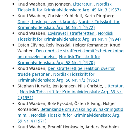
Knud Waaben, Jon Johnsen,
Litteratur.
,
Nordisk
Tidsskrift for Kriminalvidenskab: Årg. 45 Nr. 3 (1957)
Knud Waaben, Chrisler Kuhlefelt, Karin Ringberg,
Dansk, finsk og svensk kronik
,
Nordisk Tidsskrift for
Kriminalvidenskab: Årg. 60 Nr. 1 (1972)
Knud Waaben,
Lovkravet i strafferetten
,
Nordisk
Tidsskrift for Kriminalvidenskab: Årg. 81 Nr. 1 (1994)
Östen Elfving, Rolv Ryssdal, Holger Romander, Knud
Waaben,
Den nordiske strafferetskomités betænkning
om prøveløsladelse
,
Nordisk Tidsskrift for
Kriminalvidenskab: Årg. 58 Nr. 1 (1970)
Knud Waaben,
Den strafferetlige reaktion overfor
truede personer
,
Nordisk Tidsskrift for
Kriminalvidenskab: Årg. 50 Nr. 1/2 (1962)
Stephan Hurwitz, Jon Johnsen, Nils Christie,
Litteratur.
,
Nordisk Tidsskrift for Kriminalvidenskab: Årg. 39 Nr.
2 (1951)
Knud Waaben, Rolv Ryssdal, Östen Elfving, Holger
Romander,
Betänkande om avräkning av häktningstid
m.m.
,
Nordisk Tidsskrift for Kriminalvidenskab: Årg.
59 Nr. 4 (1971)
Knud Waaben, Brynolf Honkasalo, Anders Bratholm,