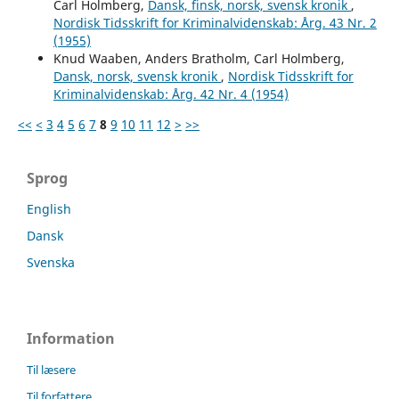
Carl Holmberg,
Dansk, finsk, norsk, svensk kronik
,
Nordisk Tidsskrift for Kriminalvidenskab: Årg. 43 Nr. 2
(1955)
Knud Waaben, Anders Bratholm, Carl Holmberg,
Dansk, norsk, svensk kronik
,
Nordisk Tidsskrift for
Kriminalvidenskab: Årg. 42 Nr. 4 (1954)
<<
<
3
4
5
6
7
8
9
10
11
12
>
>>
Sprog
English
Dansk
Svenska
Information
Til læsere
Til forfattere