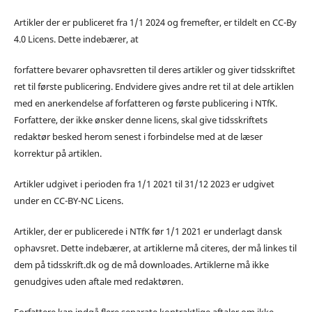
Artikler der er publiceret fra 1/1 2024 og fremefter, er tildelt en CC-By
4.0 Licens. Dette indebærer, at
forfattere bevarer ophavsretten til deres artikler og giver tidsskriftet
ret til første publicering. Endvidere gives andre ret til at dele artiklen
med en anerkendelse af forfatteren og første publicering i NTfK.
Forfattere, der ikke ønsker denne licens, skal give tidsskriftets
redaktør besked herom senest i forbindelse med at de læser
korrektur på artiklen.
Artikler udgivet i perioden fra 1/1 2021 til 31/12 2023 er udgivet
under en CC-BY-NC Licens.
Artikler, der er publicerede i NTfK før 1/1 2021 er underlagt dansk
ophavsret. Dette indebærer, at artiklerne må citeres, der må linkes til
dem på tidsskrift.dk og de må downloades. Artiklerne må ikke
genudgives uden aftale med redaktøren.
Forfattere kan indgå flere separate kontraktlige aftaler om ikke-