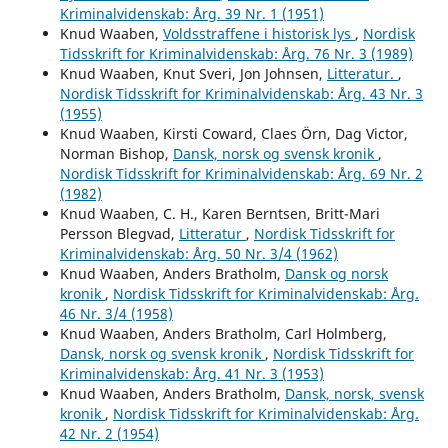
Kriminalvidenskab: Årg. 39 Nr. 1 (1951)
Knud Waaben,
Voldsstraffene i historisk lys
,
Nordisk
Tidsskrift for Kriminalvidenskab: Årg. 76 Nr. 3 (1989)
Knud Waaben, Knut Sveri, Jon Johnsen,
Litteratur.
,
Nordisk Tidsskrift for Kriminalvidenskab: Årg. 43 Nr. 3
(1955)
Knud Waaben, Kirsti Coward, Claes Örn, Dag Victor,
Norman Bishop,
Dansk, norsk og svensk kronik
,
Nordisk Tidsskrift for Kriminalvidenskab: Årg. 69 Nr. 2
(1982)
Knud Waaben, C. H., Karen Berntsen, Britt-Mari
Persson Blegvad,
Litteratur
,
Nordisk Tidsskrift for
Kriminalvidenskab: Årg. 50 Nr. 3/4 (1962)
Knud Waaben, Anders Bratholm,
Dansk og norsk
kronik
,
Nordisk Tidsskrift for Kriminalvidenskab: Årg.
46 Nr. 3/4 (1958)
Knud Waaben, Anders Bratholm, Carl Holmberg,
Dansk, norsk og svensk kronik
,
Nordisk Tidsskrift for
Kriminalvidenskab: Årg. 41 Nr. 3 (1953)
Knud Waaben, Anders Bratholm,
Dansk, norsk, svensk
kronik
,
Nordisk Tidsskrift for Kriminalvidenskab: Årg.
42 Nr. 2 (1954)