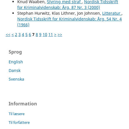
Knud Waaben,
Styring med straf
,
Nordisk Tidsskrift
for Kriminalvidenskab: Årg. 87 Nr. 3 (2000)
Stephan Hurwitz, Klas Lithner, Jon Johnsen,
Litteratur
,
Nordisk Tidsskrift for Kriminalvidenskab: Årg. 54 Nr. 4
(1966)
<<
<
2
3
4
5
6
7
8
9
10
11
>
>>
Sprog
English
Dansk
Svenska
Information
Til læsere
Til forfattere