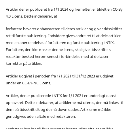
Artikler der er publiceret fra 1/1 2024 og fremefter, er tildelt en CC-By
4.0 Licens. Dette indebærer, at
forfattere bevarer ophavsretten til deres artikler og giver tidsskriftet
ret til første publicering. Endvidere gives andre ret til at dele artiklen
med en anerkendelse af forfatteren og første publicering i NTfK.
Forfattere, der ikke ønsker denne licens, skal give tidsskriftets
redaktør besked herom senest i forbindelse med at de læser
korrektur på artiklen.
Artikler udgivet i perioden fra 1/1 2021 til 31/12 2023 er udgivet
under en CC-BY-NC Licens.
Artikler, der er publicerede i NTfK før 1/1 2021 er underlagt dansk
ophavsret. Dette indebærer, at artiklerne må citeres, der må linkes til
dem på tidsskrift.dk og de må downloades. Artiklerne må ikke
genudgives uden aftale med redaktøren.
Forfattere kan indgå flere separate kontraktlige aftaler om ikke-