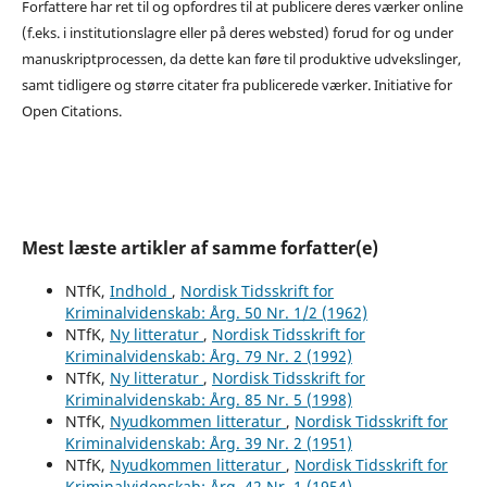
Forfattere har ret til og opfordres til at publicere deres værker online
(f.eks. i institutionslagre eller på deres websted) forud for og under
manuskriptprocessen, da dette kan føre til produktive udvekslinger,
samt tidligere og større citater fra publicerede værker. Initiative for
Open Citations.
Mest læste artikler af samme forfatter(e)
NTfK,
Indhold
,
Nordisk Tidsskrift for
Kriminalvidenskab: Årg. 50 Nr. 1/2 (1962)
NTfK,
Ny litteratur
,
Nordisk Tidsskrift for
Kriminalvidenskab: Årg. 79 Nr. 2 (1992)
NTfK,
Ny litteratur
,
Nordisk Tidsskrift for
Kriminalvidenskab: Årg. 85 Nr. 5 (1998)
NTfK,
Nyudkommen litteratur
,
Nordisk Tidsskrift for
Kriminalvidenskab: Årg. 39 Nr. 2 (1951)
NTfK,
Nyudkommen litteratur
,
Nordisk Tidsskrift for
Kriminalvidenskab: Årg. 42 Nr. 1 (1954)