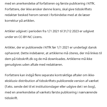
med en anerkendelse af forfatteren og første publicering i NTfK.
Forfattere, der ikke ønsker denne licens, skal give tidsskriftets
redaktør besked herom senest i forbindelse med at de læser
korrektur på artiklen.
Artikler udgivet i perioden fra 1/1 2021 til 31/12 2023 er udgivet
under en CC-BY-NC Licens.
Artikler, der er publicerede i NTfK før 1/1 2021 er underlagt dansk
ophavsret. Dette indebærer, at artiklerne må citeres, der må linkes til
dem på tidsskrift.dk og de må downloades. Artiklerne må ikke
genudgives uden aftale med redaktøren.
Forfattere kan indgå flere separate kontraktlige aftaler om ikke-
eksklusiv distribution af tidsskriftets publicerede version af værket
(f.eks. sende det til et institutionslager eller udgive det i en bog),
med en anerkendelse af værkets første publicering i nærværende
tidsskrift.