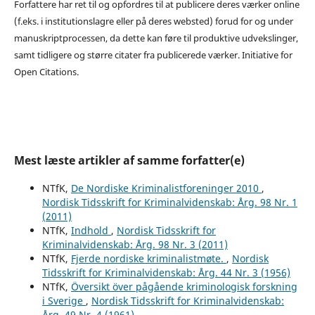
Forfattere har ret til og opfordres til at publicere deres værker online
(f.eks. i institutionslagre eller på deres websted) forud for og under
manuskriptprocessen, da dette kan føre til produktive udvekslinger,
samt tidligere og større citater fra publicerede værker. Initiative for
Open Citations.
Mest læste artikler af samme forfatter(e)
NTfK,
De Nordiske Kriminalistforeninger 2010
,
Nordisk Tidsskrift for Kriminalvidenskab: Årg. 98 Nr. 1
(2011)
NTfK,
Indhold
,
Nordisk Tidsskrift for
Kriminalvidenskab: Årg. 98 Nr. 3 (2011)
NTfK,
Fjerde nordiske kriminalistmøte.
,
Nordisk
Tidsskrift for Kriminalvidenskab: Årg. 44 Nr. 3 (1956)
NTfK,
Översikt över pågående kriminologisk forskning
i Sverige
,
Nordisk Tidsskrift for Kriminalvidenskab:
Årg. 49 Nr. 4 (1961)