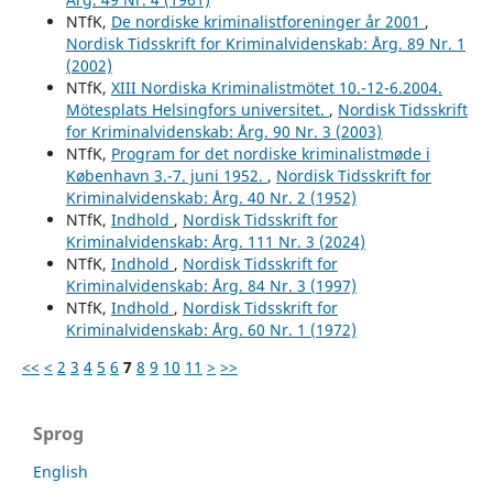
NTfK,
De nordiske kriminalistforeninger år 2001
,
Nordisk Tidsskrift for Kriminalvidenskab: Årg. 89 Nr. 1
(2002)
NTfK,
XIII Nordiska Kriminalistmötet 10.-12-6.2004.
Mötesplats Helsingfors universitet.
,
Nordisk Tidsskrift
for Kriminalvidenskab: Årg. 90 Nr. 3 (2003)
NTfK,
Program for det nordiske kriminalistmøde i
København 3.-7. juni 1952.
,
Nordisk Tidsskrift for
Kriminalvidenskab: Årg. 40 Nr. 2 (1952)
NTfK,
Indhold
,
Nordisk Tidsskrift for
Kriminalvidenskab: Årg. 111 Nr. 3 (2024)
NTfK,
Indhold
,
Nordisk Tidsskrift for
Kriminalvidenskab: Årg. 84 Nr. 3 (1997)
NTfK,
Indhold
,
Nordisk Tidsskrift for
Kriminalvidenskab: Årg. 60 Nr. 1 (1972)
<<
<
2
3
4
5
6
7
8
9
10
11
>
>>
Sprog
English