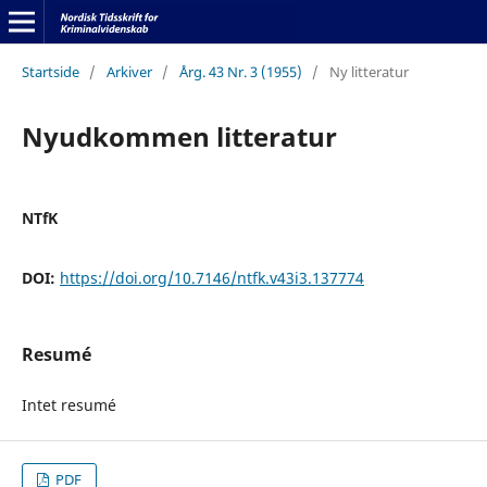
Startside
/
Arkiver
/
Årg. 43 Nr. 3 (1955)
/
Ny litteratur
Nyudkommen litteratur
NTfK
DOI:
https://doi.org/10.7146/ntfk.v43i3.137774
Resumé
Intet resumé
PDF