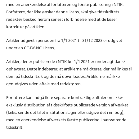
med en anerkendelse af forfatteren og første publicering i NTfK.
Forfattere, der ikke ønsker denne licens, skal give tidsskriftets
redaktør besked herom senest i forbindelse med at de læser
korrektur på artiklen.
Artikler udgivet i perioden fra 1/1 2021 til 31/12 2023 er udgivet
under en CC-BY-NC Licens.
Artikler, der er publicerede i NTfK før 1/1 2021 er underlagt dansk
ophavsret. Dette indebærer, at artiklerne må citeres, der må linkes til
dem på tidsskrift.dk og de må downloades. Artiklerne må ikke
genudgives uden aftale med redaktøren.
Forfattere kan indgå flere separate kontraktlige aftaler om ikke-
eksklusiv distribution af tidsskriftets publicerede version af værket
(f.eks. sende det til et institutionslager eller udgive det i en bog),
med en anerkendelse af værkets første publicering i nærværende
tidsskrift.