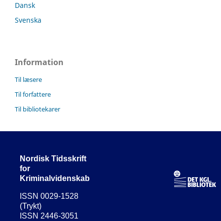
Dansk
Svenska
Information
Til læsere
Til forfattere
Til bibliotekarer
Nordisk Tidsskrift
for
Kriminalvidenskab
ISSN 0029-1528
(Trykt)
ISSN 2446-3051