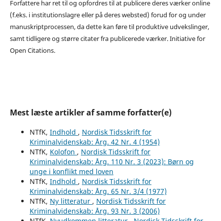
Forfattere har ret til og opfordres til at publicere deres værker online
(f.eks. i institutionslagre eller på deres websted) forud for og under
manuskriptprocessen, da dette kan føre til produktive udvekslinger,
samt tidligere og større citater fra publicerede værker. Initiative for
Open Citations.
Mest læste artikler af samme forfatter(e)
NTfK,
Indhold
,
Nordisk Tidsskrift for
Kriminalvidenskab: Årg. 42 Nr. 4 (1954)
NTfK,
Kolofon
,
Nordisk Tidsskrift for
Kriminalvidenskab: Årg. 110 Nr. 3 (2023): Børn og
unge i konflikt med loven
NTfK,
Indhold
,
Nordisk Tidsskrift for
Kriminalvidenskab: Årg. 65 Nr. 3/4 (1977)
NTfK,
Ny litteratur
,
Nordisk Tidsskrift for
Kriminalvidenskab: Årg. 93 Nr. 3 (2006)
NTfK,
Nyudkommen litteratur
,
Nordisk Tidsskrift for