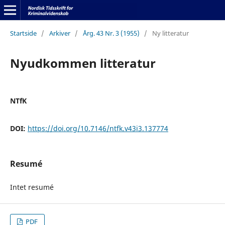
Startside
/
Arkiver
/
Årg. 43 Nr. 3 (1955)
/
Ny litteratur
Nyudkommen litteratur
NTfK
DOI:
https://doi.org/10.7146/ntfk.v43i3.137774
Resumé
Intet resumé
PDF