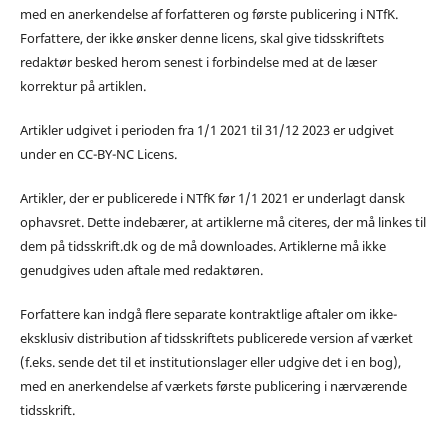
med en anerkendelse af forfatteren og første publicering i NTfK.
Forfattere, der ikke ønsker denne licens, skal give tidsskriftets
redaktør besked herom senest i forbindelse med at de læser
korrektur på artiklen.
Artikler udgivet i perioden fra 1/1 2021 til 31/12 2023 er udgivet
under en CC-BY-NC Licens.
Artikler, der er publicerede i NTfK før 1/1 2021 er underlagt dansk
ophavsret. Dette indebærer, at artiklerne må citeres, der må linkes til
dem på tidsskrift.dk og de må downloades. Artiklerne må ikke
genudgives uden aftale med redaktøren.
Forfattere kan indgå flere separate kontraktlige aftaler om ikke-
eksklusiv distribution af tidsskriftets publicerede version af værket
(f.eks. sende det til et institutionslager eller udgive det i en bog),
med en anerkendelse af værkets første publicering i nærværende
tidsskrift.