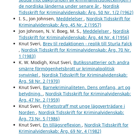
de nordiska länderna under senare år
,
Nordisk
Tidsskrift for Kriminalvidenskab: Årg. 50 Nr. 1/2 (1962)
I. S., Jon Johnsen,
Meddelelser
,
Nordisk Tidsskrift for
Kriminalvidenskab: Årg. 45 Nr. 2 (1957)
Jon Johnsen, N. V. Boeg, M. S.,
Meddelelser
,
Nordisk
Tidsskrift for Kriminalvidenskab: Årg. 44 Nr. 4 (1956)
Knut Sveri,
Brev til redaktionen - replik till Sturla Falck
,
Nordisk Tidsskrift for Kriminalvidenskab: Årg. 70 Nr.
1 (1983)
K. W. Modigh, Knut Sveri,
Butikssnatterier och andra
smärre förmögenhetsbrott ur kriminalpolitisk
synvinkel
,
Nordisk Tidsskrift for Kriminalvidenskab:
Årg. 58 Nr. 2 (1970)
Knut Sveri,
Barnekriminaliteten. Dens omfang, art og
betydning.
,
Nordisk Tidsskrift for Kriminalvidenskab:
Årg. 47 Nr. 2 (1959)
Knut Sveri,
Frihetsstraff mot unge lägoverträdare i
Norden
,
Nordisk Tidsskrift for Kriminalvidenskab:
Årg. 73 Nr. 5 (1986)
Knut Sveri,
En tillägsreflexion
,
Nordisk Tidsskrift for
Kriminalvidenskab: Årg. 69 Nr. 4 (1982)