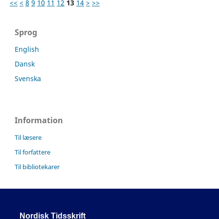
<<
<
8
9
10
11
12
13
14
>
>>
Sprog
English
Dansk
Svenska
Information
Til læsere
Til forfattere
Til bibliotekarer
Nordisk Tidsskrift