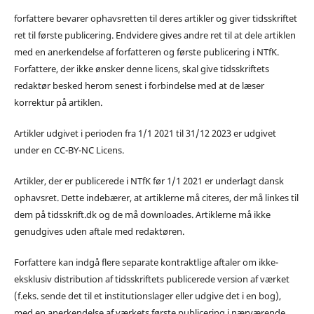
forfattere bevarer ophavsretten til deres artikler og giver tidsskriftet
ret til første publicering. Endvidere gives andre ret til at dele artiklen
med en anerkendelse af forfatteren og første publicering i NTfK.
Forfattere, der ikke ønsker denne licens, skal give tidsskriftets
redaktør besked herom senest i forbindelse med at de læser
korrektur på artiklen.
Artikler udgivet i perioden fra 1/1 2021 til 31/12 2023 er udgivet
under en CC-BY-NC Licens.
Artikler, der er publicerede i NTfK før 1/1 2021 er underlagt dansk
ophavsret. Dette indebærer, at artiklerne må citeres, der må linkes til
dem på tidsskrift.dk og de må downloades. Artiklerne må ikke
genudgives uden aftale med redaktøren.
Forfattere kan indgå flere separate kontraktlige aftaler om ikke-
eksklusiv distribution af tidsskriftets publicerede version af værket
(f.eks. sende det til et institutionslager eller udgive det i en bog),
med en anerkendelse af værkets første publicering i nærværende