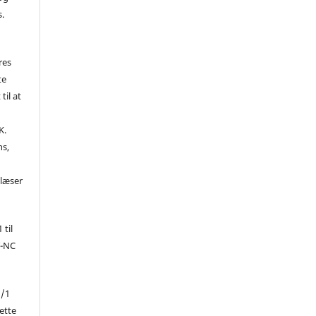
s.
res
te
til at
K.
ns,
d
 læser
 til
Y-NC
1/1
ette