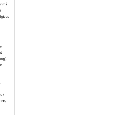
er må
å
dgives
de
et
 bog),
te
t
ed)
sen,