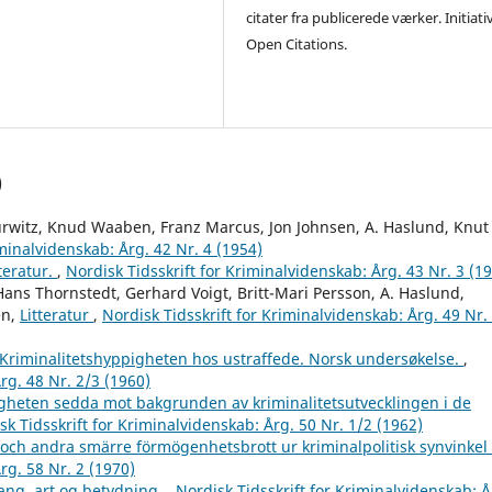
citater fra publicerede værker. Initiati
Open Citations.
)
urwitz, Knud Waaben, Franz Marcus, Jon Johnsen, A. Haslund, Knut
iminalvidenskab: Årg. 42 Nr. 4 (1954)
tteratur.
,
Nordisk Tidsskrift for Kriminalvidenskab: Årg. 43 Nr. 3 (1
Hans Thornstedt, Gerhard Voigt, Britt-Mari Persson, A. Haslund,
en,
Litteratur
,
Nordisk Tidsskrift for Kriminalvidenskab: Årg. 49 Nr.
Kriminalitetshyppigheten hos ustraffede. Norsk undersøkelse.
,
rg. 48 Nr. 2/3 (1960)
heten sedda mot bakgrunden av kriminalitetsutvecklingen i de
sk Tidsskrift for Kriminalvidenskab: Årg. 50 Nr. 1/2 (1962)
 och andra smärre förmögenhetsbrott ur kriminalpolitisk synvinkel
rg. 58 Nr. 2 (1970)
ang, art og betydning.
,
Nordisk Tidsskrift for Kriminalvidenskab: Å