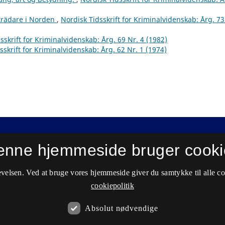
rträdare i Norden
,
Nordisk Tidsskrift for Kriminalvidenskab: Årg. 73
sskrift for Kriminalvidenskab: Årg. 69 Nr. 4 (1982)
sskrift for Kriminalvidenskab: Årg. 62 Nr. 1 (1974)
enne hjemmeside bruger cooki
velsen. Ved at bruge vores hjemmeside giver du samtykke til alle c
cookiepolitik
Absolut nødvendige