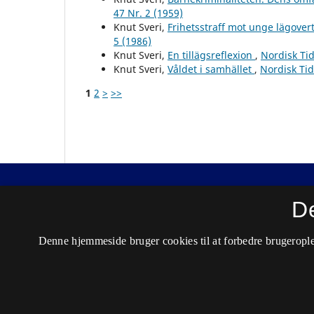
47 Nr. 2 (1959)
Knut Sveri,
Frihetsstraff mot unge lägove
5 (1986)
Knut Sveri,
En tillägsreflexion
,
Nordisk Tid
Knut Sveri,
Våldet i samhället
,
Nordisk Tid
1
2
>
>>
Nordisk Tidsskrift for Kriminalvidenskab
D
ISSN 0029-1528 (Trykt)
Denne hjemmeside bruger cookies til at forbedre brugerople
ISSN 2446-3051 (Online)
Tilgængelighedserklæring