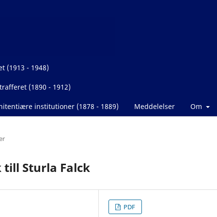
et (1913 - 1948)
rafferet (1890 - 1912)
itentiære institutioner (1878 - 1889)
Meddelelser
Om
er
 till Sturla Falck
PDF