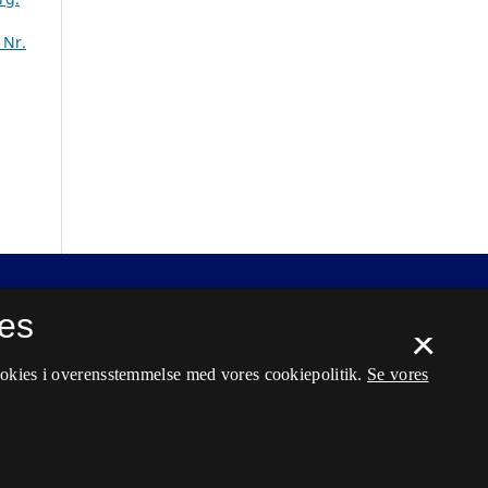
 Nr.
es
×
ookies i overensstemmelse med vores cookiepolitik.
Se vores