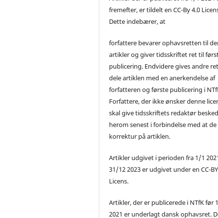
fremefter, er tildelt en CC-By 4.0 Licen
Dette indebærer, at
forfattere bevarer ophavsretten til de
artikler og giver tidsskriftet ret til førs
publicering. Endvidere gives andre ret 
dele artiklen med en anerkendelse af
forfatteren og første publicering i NTf
Forfattere, der ikke ønsker denne lice
skal give tidsskriftets redaktør beske
herom senest i forbindelse med at de
korrektur på artiklen.
Artikler udgivet i perioden fra 1/1 2021
31/12 2023 er udgivet under en CC-B
Licens.
Artikler, der er publicerede i NTfK før 
2021 er underlagt dansk ophavsret. D