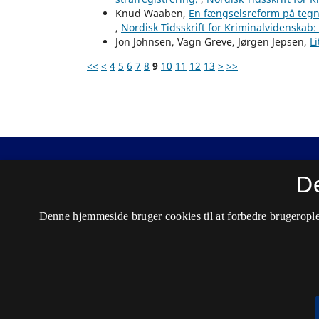
Knud Waaben,
En fængselsreform på tegne
,
Nordisk Tidsskrift for Kriminalvidenskab: 
Jon Johnsen, Vagn Greve, Jørgen Jepsen,
L
<<
<
4
5
6
7
8
9
10
11
12
13
>
>>
Nordisk Tidsskrift for Kriminalvidenskab
D
ISSN 0029-1528 (Trykt)
Denne hjemmeside bruger cookies til at forbedre brugerople
ISSN 2446-3051 (Online)
Tilgængelighedserklæring