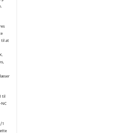
s.
res
te
til at
K.
ns,
d
 læser
 til
Y-NC
1/1
ette