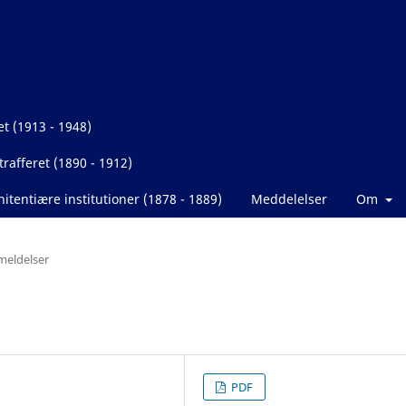
et (1913 - 1948)
rafferet (1890 - 1912)
itentiære institutioner (1878 - 1889)
Meddelelser
Om
eldelser
PDF