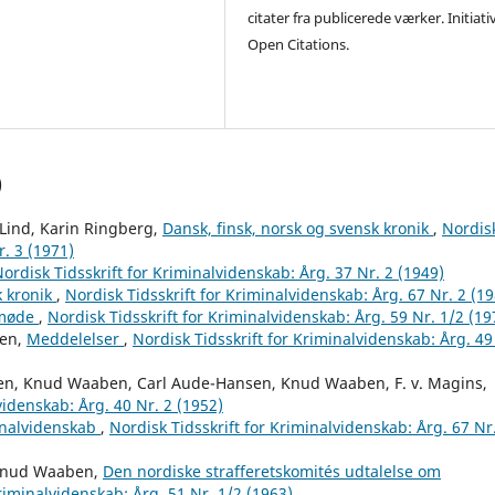
citater fra publicerede værker. Initiati
Open Citations.
)
Lind, Karin Ringberg,
Dansk, finsk, norsk og svensk kronik
,
Nordis
r. 3 (1971)
ordisk Tidsskrift for Kriminalvidenskab: Årg. 37 Nr. 2 (1949)
k kronik
,
Nordisk Tidsskrift for Kriminalvidenskab: Årg. 67 Nr. 2 (1
tmøde
,
Nordisk Tidsskrift for Kriminalvidenskab: Årg. 59 Nr. 1/2 (19
ben,
Meddelelser
,
Nordisk Tidsskrift for Kriminalvidenskab: Årg. 49
sen, Knud Waaben, Carl Aude-Hansen, Knud Waaben, F. v. Magins,
videnskab: Årg. 40 Nr. 2 (1952)
minalvidenskab
,
Nordisk Tidsskrift for Kriminalvidenskab: Årg. 67 Nr
, Knud Waaben,
Den nordiske strafferetskomités udtalelse om
Kriminalvidenskab: Årg. 51 Nr. 1/2 (1963)