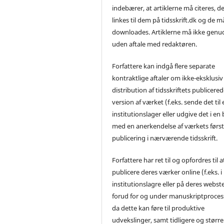
indebærer, at artiklerne må citeres, d
linkes til dem på tidsskrift.dk og de m
downloades. Artiklerne må ikke genu
uden aftale med redaktøren.
Forfattere kan indgå flere separate
kontraktlige aftaler om ikke-eksklusiv
distribution af tidsskriftets publicere
version af værket (f.eks. sende det til 
institutionslager eller udgive det i en
med en anerkendelse af værkets førs
publicering i nærværende tidsskrift.
Forfattere har ret til og opfordres til a
publicere deres værker online (f.eks. i
institutionslagre eller på deres webst
forud for og under manuskriptproces
da dette kan føre til produktive
udvekslinger, samt tidligere og større