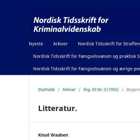
Nyeste
Arkiver
Nordisk Tidsskrift for Straffer
Nordisk Tidsskrift for Fængselsvæsen og praktisk St
Nordisk Tidsskrift for Fængselsvæsen og øvrige pen
Startside
/
Arkiver
/
Årg. 43 Nr. 3 (1955)
/
Boganm
Litteratur.
Knud Waaben