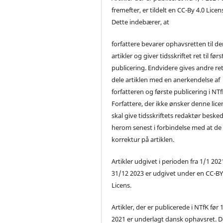
fremefter, er tildelt en CC-By 4.0 Licen
Dette indebærer, at
forfattere bevarer ophavsretten til de
artikler og giver tidsskriftet ret til førs
publicering. Endvidere gives andre ret 
dele artiklen med en anerkendelse af
forfatteren og første publicering i NTf
Forfattere, der ikke ønsker denne lice
skal give tidsskriftets redaktør beske
herom senest i forbindelse med at de
korrektur på artiklen.
Artikler udgivet i perioden fra 1/1 2021
31/12 2023 er udgivet under en CC-B
Licens.
Artikler, der er publicerede i NTfK før 
2021 er underlagt dansk ophavsret. D