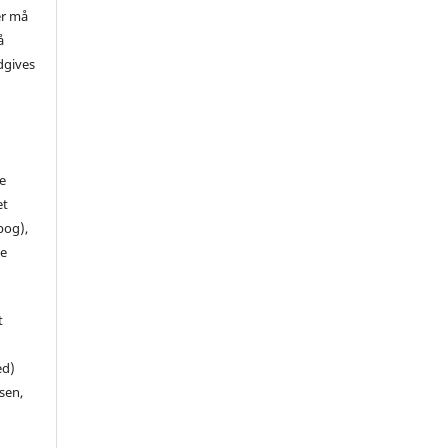
er må
å
dgives
de
et
 bog),
te
t
ed)
sen,