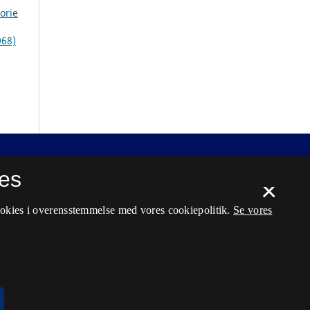
orie
968)
es
×
ookies i overensstemmelse med vores cookiepolitik.
Se vores