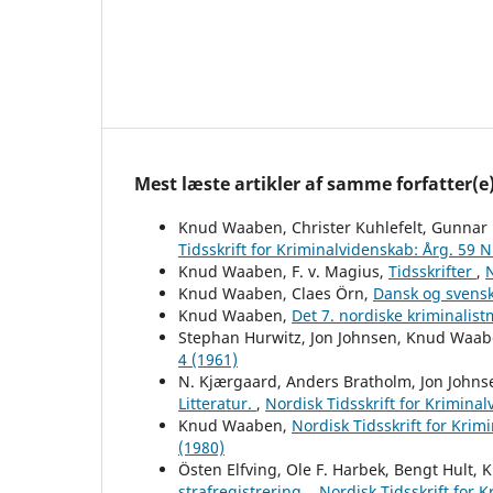
Mest læste artikler af samme forfatter(e
Knud Waaben, Christer Kuhlefelt, Gunnar 
Tidsskrift for Kriminalvidenskab: Årg. 59 N
Knud Waaben, F. v. Magius,
Tidsskrifter
,
N
Knud Waaben, Claes Örn,
Dansk og svens
Knud Waaben,
Det 7. nordiske kriminalis
Stephan Hurwitz, Jon Johnsen, Knud Waa
4 (1961)
N. Kjærgaard, Anders Bratholm, Jon John
Litteratur.
,
Nordisk Tidsskrift for Kriminal
Knud Waaben,
Nordisk Tidsskrift for Kri
(1980)
Östen Elfving, Ole F. Harbek, Bengt Hult
strafregistrering.
,
Nordisk Tidsskrift for 