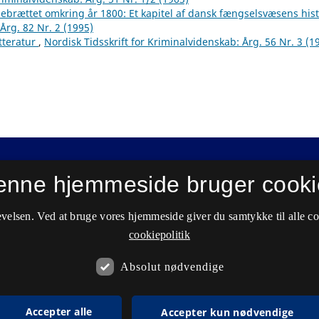
brættet omkring år 1800: Et kapitel af dansk fængselsvæsens hist
Årg. 82 Nr. 2 (1995)
itteratur
,
Nordisk Tidsskrift for Kriminalvidenskab: Årg. 56 Nr. 3 (1
enne hjemmeside bruger cooki
velsen. Ved at bruge vores hjemmeside giver du samtykke til alle c
cookiepolitik
Absolut nødvendige
Accepter alle
Accepter kun nødvendige