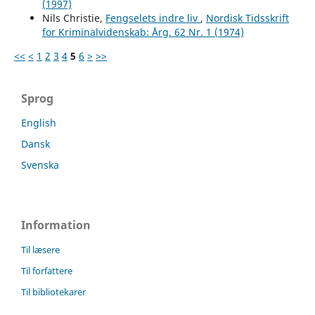
(1997)
Nils Christie,
Fengselets indre liv
,
Nordisk Tidsskrift
for Kriminalvidenskab: Årg. 62 Nr. 1 (1974)
<<
<
1
2
3
4
5
6
>
>>
Sprog
English
Dansk
Svenska
Information
Til læsere
Til forfattere
Til bibliotekarer