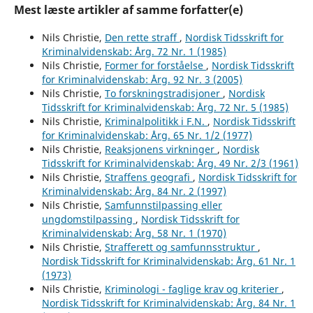
Mest læste artikler af samme forfatter(e)
Nils Christie,
Den rette straff
,
Nordisk Tidsskrift for
Kriminalvidenskab: Årg. 72 Nr. 1 (1985)
Nils Christie,
Former for forståelse
,
Nordisk Tidsskrift
for Kriminalvidenskab: Årg. 92 Nr. 3 (2005)
Nils Christie,
To forskningstradisjoner
,
Nordisk
Tidsskrift for Kriminalvidenskab: Årg. 72 Nr. 5 (1985)
Nils Christie,
Kriminalpolitikk i F.N.
,
Nordisk Tidsskrift
for Kriminalvidenskab: Årg. 65 Nr. 1/2 (1977)
Nils Christie,
Reaksjonens virkninger
,
Nordisk
Tidsskrift for Kriminalvidenskab: Årg. 49 Nr. 2/3 (1961)
Nils Christie,
Straffens geografi
,
Nordisk Tidsskrift for
Kriminalvidenskab: Årg. 84 Nr. 2 (1997)
Nils Christie,
Samfunnstilpassing eller
ungdomstilpassing
,
Nordisk Tidsskrift for
Kriminalvidenskab: Årg. 58 Nr. 1 (1970)
Nils Christie,
Strafferett og samfunnsstruktur
,
Nordisk Tidsskrift for Kriminalvidenskab: Årg. 61 Nr. 1
(1973)
Nils Christie,
Kriminologi - faglige krav og kriterier
,
Nordisk Tidsskrift for Kriminalvidenskab: Årg. 84 Nr. 1