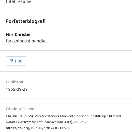
Intet resumé
Forfatterbiografi
Nils Christie
forskningsstipendiat
PDF
Publiceret
1955-09-29
Citation/Eksport
Christie, N. (1955). Varetektsfangers forventninger og innstillinger til straff.
Nordisk Tidsskrift for Kriminalvidenskab
,
43
(3), 210–232.
https://doi.org/10.7146/ntfk.v43i3.137765