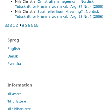
Nils Christie,
Om straffens hegemoni
,
Nordisk
Tidsskrift for Kriminalvidenskab: Årg. 87 Nr. 4 (2000)
Nils Christie,
Straff eller konfliktløsning?
,
Nordisk
Tidsskrift for Kriminalvidenskab: Årg. 93 Nr. 1 (2006)
<<
<
1
2
3
4
5
6
>
>>
Sprog
English
Dansk
Svenska
Information
Til læsere
Til forfattere
Til bibliotekarer