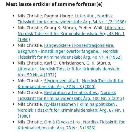
Mest læste artikler af samme forfatter(e)
Nils Christie, Ragnar Hauge,
Litteratur
,
Nordisk
Tidsskrift for Kriminalvidenskab: Årg. 54 Nr. 1/2 (1966)
Nils Christie, Georg K. Stürup, Preben Wolf,
Litteratur
,
Nordisk Tidsskrift for Kriminalvidenskab: Årg. 48 Nr. 1
(1960)
Nils Christie,
Fangevoktere i konsentrasjonsleire.
Bakgrunn - innstillinger overfor fangene.
,
Nordisk
Tidsskrift for Kriminalvidenskab: Årg. 40 Nr. 4 (1952)
Nils Christie, Karl O. Christiansen, G. K. Stürup,
Litteratur
,
Nordisk Tidsskrift for Kriminalvidenskab:
Årg. 59 Nr. 4 (1971)
Nils Christie,
Styring ved straff
,
Nordisk Tidsskrift for
Kriminalvidenskab: Årg. 87 Nr. 3 (2000)
Nils Christie,
Restoration after atrocities
,
Nordisk
Tidsskrift for Kriminalvidenskab: Årg. 100 Nr. 3 (2013)
Nils Christie,
Ny-klassisismen i kriminalpolitikken
,
Nordisk Tidsskrift for Kriminalvidenskab: Årg. 67 Nr. 1
(1980)
Nils Christie,
Om å få vokse i ro
,
Nordisk Tidsskrift for
Kriminalvidenskab: Årg. 73 Nr. 5 (1986)