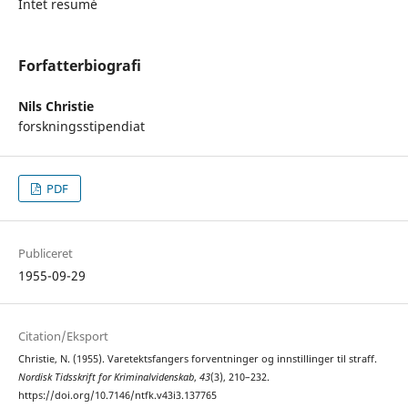
Intet resumé
Forfatterbiografi
Nils Christie
forskningsstipendiat
PDF
Publiceret
1955-09-29
Citation/Eksport
Christie, N. (1955). Varetektsfangers forventninger og innstillinger til straff.
Nordisk Tidsskrift for Kriminalvidenskab
,
43
(3), 210–232.
https://doi.org/10.7146/ntfk.v43i3.137765