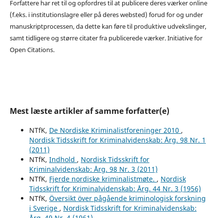
Forfattere har ret til og opfordres til at publicere deres værker online
(f.eks. i institutionslagre eller på deres websted) forud for og under
manuskriptprocessen, da dette kan føre til produktive udvekslinger,
samt tidligere og større citater fra publicerede værker. Initiative for
Open Citations.
Mest læste artikler af samme forfatter(e)
NTfK,
De Nordiske Kriminalistforeninger 2010
,
Nordisk Tidsskrift for Kriminalvidenskab: Årg. 98 Nr. 1
(2011)
NTfK,
Indhold
,
Nordisk Tidsskrift for
Kriminalvidenskab: Årg. 98 Nr. 3 (2011)
NTfK,
Fjerde nordiske kriminalistmøte.
,
Nordisk
Tidsskrift for Kriminalvidenskab: Årg. 44 Nr. 3 (1956)
NTfK,
Översikt över pågående kriminologisk forskning
i Sverige
,
Nordisk Tidsskrift for Kriminalvidenskab:
Årg. 49 Nr. 4 (1961)