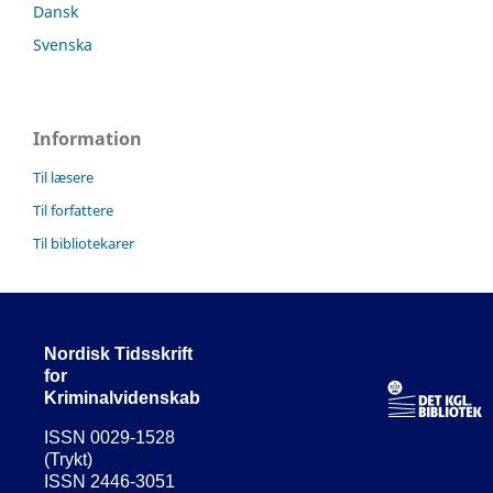
Dansk
Svenska
Information
Til læsere
Til forfattere
Til bibliotekarer
Nordisk Tidsskrift
for
Kriminalvidenskab
ISSN 0029-1528
(Trykt)
ISSN 2446-3051