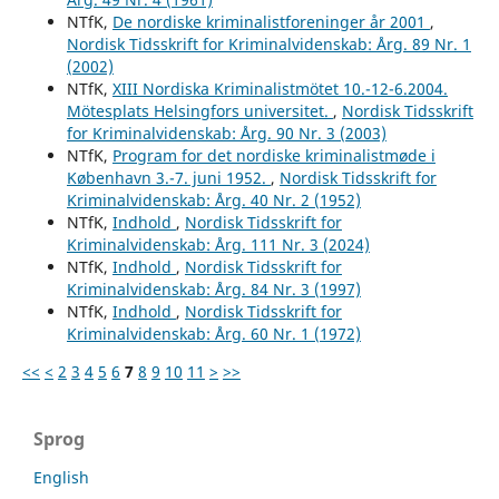
NTfK,
De nordiske kriminalistforeninger år 2001
,
Nordisk Tidsskrift for Kriminalvidenskab: Årg. 89 Nr. 1
(2002)
NTfK,
XIII Nordiska Kriminalistmötet 10.-12-6.2004.
Mötesplats Helsingfors universitet.
,
Nordisk Tidsskrift
for Kriminalvidenskab: Årg. 90 Nr. 3 (2003)
NTfK,
Program for det nordiske kriminalistmøde i
København 3.-7. juni 1952.
,
Nordisk Tidsskrift for
Kriminalvidenskab: Årg. 40 Nr. 2 (1952)
NTfK,
Indhold
,
Nordisk Tidsskrift for
Kriminalvidenskab: Årg. 111 Nr. 3 (2024)
NTfK,
Indhold
,
Nordisk Tidsskrift for
Kriminalvidenskab: Årg. 84 Nr. 3 (1997)
NTfK,
Indhold
,
Nordisk Tidsskrift for
Kriminalvidenskab: Årg. 60 Nr. 1 (1972)
<<
<
2
3
4
5
6
7
8
9
10
11
>
>>
Sprog
English