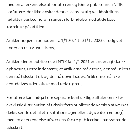
med en anerkendelse af forfatteren og første publicering i NTfK.
Forfattere, der ikke ønsker denne licens, skal give tidsskriftets
redaktør besked herom senest i forbindelse med at de læser
korrektur på artiklen.
Artikler udgivet i perioden fra 1/1 2021 til 31/12 2023 er udgivet
under en CC-BY-NC Licens.
Artikler, der er publicerede i NTfK før 1/1 2021 er underlagt dansk
ophavsret. Dette indebærer, at artiklerne må citeres, der må linkes til
dem på tidsskrift.dk og de må downloades. Artiklerne må ikke
genudgives uden aftale med redaktøren.
Forfattere kan indgå flere separate kontraktlige aftaler om ikke-
eksklusiv distribution af tidsskriftets publicerede version af værket
(f.eks. sende det til et institutionslager eller udgive det i en bog),
med en anerkendelse af værkets første publicering i nærværende
tidsskrift.