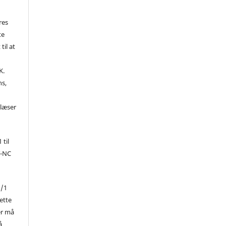
res
te
til at
K.
ns,
d
 læser
 til
Y-NC
1/1
ette
er må
å