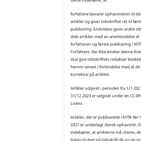
forfattere bevarer ophavsretten til de
artikler og giver tidsskriftet ret til førs
publicering. Endvidere gives andre ret 
dele artiklen med en anerkendelse af
forfatteren og første publicering i NTf
Forfattere, der ikke ønsker denne lice
skal give tidsskriftets redaktør beske
herom senest i forbindelse med at de
korrektur på artiklen.
Artikler udgivet i perioden fra 1/1 2021
31/12 2023 er udgivet under en CC-B
Licens.
Artikler, der er publicerede i NTfK før 
2021 er underlagt dansk ophavsret. D
indebærer, at artiklerne må citeres, d
linkes til dem på tidsskrift.dk og de m