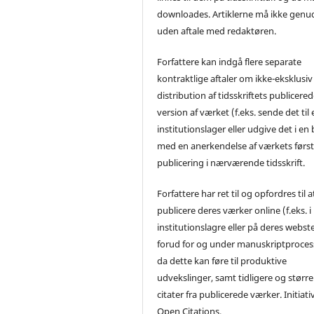
downloades. Artiklerne må ikke genu
uden aftale med redaktøren.
Forfattere kan indgå flere separate
kontraktlige aftaler om ikke-eksklusiv
distribution af tidsskriftets publicere
version af værket (f.eks. sende det til 
institutionslager eller udgive det i en
med en anerkendelse af værkets førs
publicering i nærværende tidsskrift.
Forfattere har ret til og opfordres til a
publicere deres værker online (f.eks. i
institutionslagre eller på deres webst
forud for og under manuskriptproces
da dette kan føre til produktive
udvekslinger, samt tidligere og større
citater fra publicerede værker. Initiati
Open Citations.