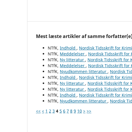
Mest læste artikler af samme forfatter(e
NTfK,
Indhold
,
Nordisk Tidsskrift for Krim
NTfK,
Meddelelser
,
Nordisk Tidsskrift for
NTfK,
Ny litteratur
,
Nordisk Tidsskrift for
NTfK,
Meddelelser
,
Nordisk Tidsskrift for
NTfK,
Nyudkommen litteratur
,
Nordisk Tid
NTfK,
Indhold
,
Nordisk Tidsskrift for Krim
NTfK,
Ny litteratur
,
Nordisk Tidsskrift for
NTfK,
Ny litteratur
,
Nordisk Tidsskrift for
NTfK,
Indhold
,
Nordisk Tidsskrift for Krim
NTfK,
Nyudkommen litteratur
,
Nordisk Tid
<<
<
1
2
3
4
5
6
7
8
9
10
>
>>