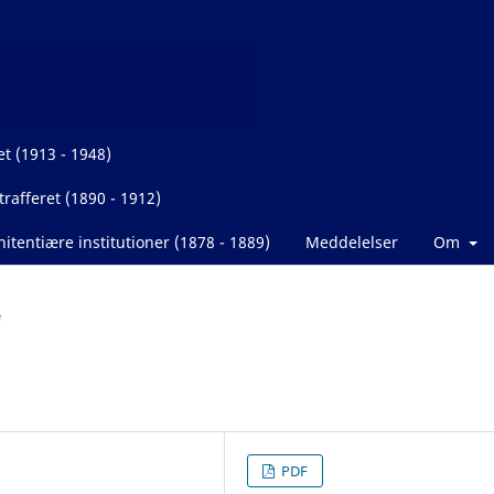
et (1913 - 1948)
rafferet (1890 - 1912)
itentiære institutioner (1878 - 1889)
Meddelelser
Om
e
PDF