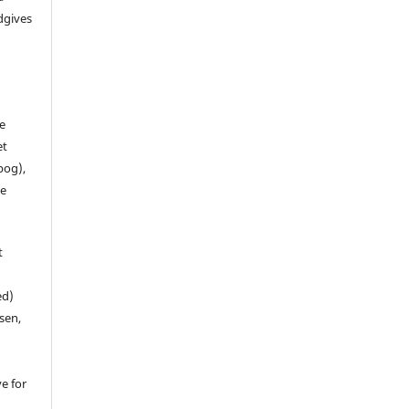
dgives
de
et
 bog),
te
t
ed)
sen,
ve for