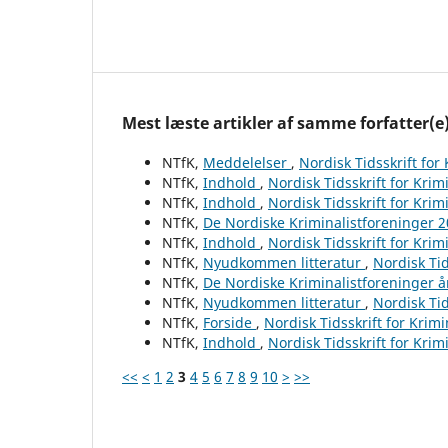
Mest læste artikler af samme forfatter(e
NTfK,
Meddelelser
,
Nordisk Tidsskrift for
NTfK,
Indhold
,
Nordisk Tidsskrift for Krim
NTfK,
Indhold
,
Nordisk Tidsskrift for Krim
NTfK,
De Nordiske Kriminalistforeninger 
NTfK,
Indhold
,
Nordisk Tidsskrift for Krim
NTfK,
Nyudkommen litteratur
,
Nordisk Tid
NTfK,
De Nordiske Kriminalistforeninger 
NTfK,
Nyudkommen litteratur
,
Nordisk Tid
NTfK,
Forside
,
Nordisk Tidsskrift for Krim
NTfK,
Indhold
,
Nordisk Tidsskrift for Krim
<<
<
1
2
3
4
5
6
7
8
9
10
>
>>