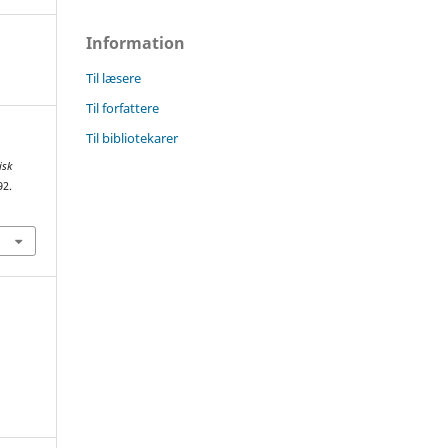
Information
Til læsere
Til forfattere
Til bibliotekarer
isk
92.