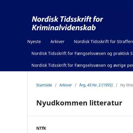
Nyeste
Arkiver
Nordisk Tidsskrift for Straffer
Nordisk Tidsskrift for Fængselsvæsen og praktisk St
Nordisk Tidsskrift for Fængselsvæsen og øvrige pen
Startside
/
Arkiver
/
Årg. 43 Nr. 2 (1955)
/
Ny litt
Nyudkommen litteratur
NTfK