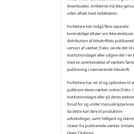
downloades. Artiklerne må ikke genu
uden aftale med redaktøren.
Forfattere kan indgå flere separate
kontraktlige aftaler om ikke-eksklusiv
distribution af tidsskriftets publicere
version af værket (f.eks. sende det til 
institutionslager eller udgive det i en
med en anerkendelse af værkets førs
publicering i nærværende tidsskrift.
Forfattere har ret til og opfordres til a
publicere deres værker online (f.eks. i
institutionslagre eller på deres webst
forud for og under manuskriptproces
da dette kan føre til produktive
udvekslinger, samt tidligere og større
citater fra publicerede værker. Initiati
Open Citations.