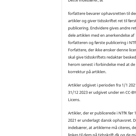
forfattere bevarer ophavsretten til de
artikler og giver tidsskriftet ret til førs
publicering. Endvidere gives andre ret 
dele artiklen med en anerkendelse af
forfatteren og første publicering i NTf
Forfattere, der ikke ønsker denne lice
skal give tidsskriftets redaktør beske
herom senest i forbindelse med at de
korrektur på artiklen.
Artikler udgivet i perioden fra 1/1 2021
31/12 2023 er udgivet under en CC-B
Licens.
Artikler, der er publicerede i NTfK før 
2021 er underlagt dansk ophavsret. D
indebærer, at artiklerne må citeres, d
linkes til dem på tidsskrift.dk og de m