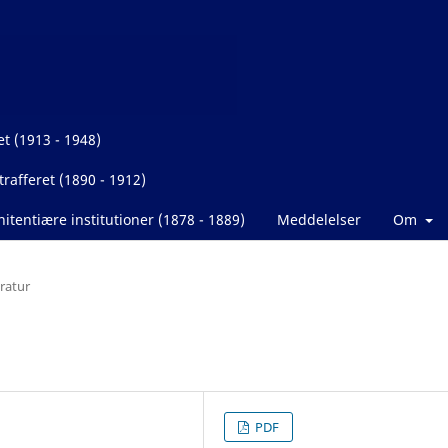
et (1913 - 1948)
rafferet (1890 - 1912)
itentiære institutioner (1878 - 1889)
Meddelelser
Om
eratur
PDF