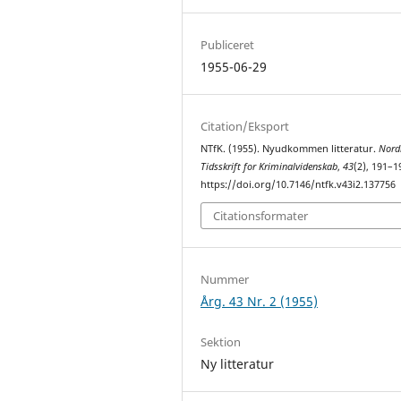
Publiceret
1955-06-29
Citation/Eksport
NTfK. (1955). Nyudkommen litteratur.
Nord
Tidsskrift for Kriminalvidenskab
,
43
(2), 191–1
https://doi.org/10.7146/ntfk.v43i2.137756
Citationsformater
Nummer
Årg. 43 Nr. 2 (1955)
Sektion
Ny litteratur