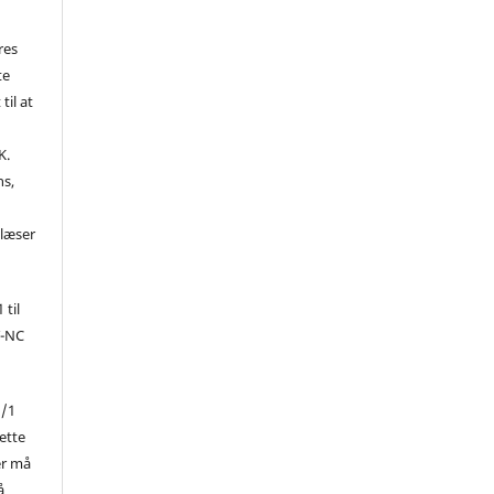
res
te
til at
K.
ns,
d
 læser
 til
Y-NC
1/1
ette
er må
å