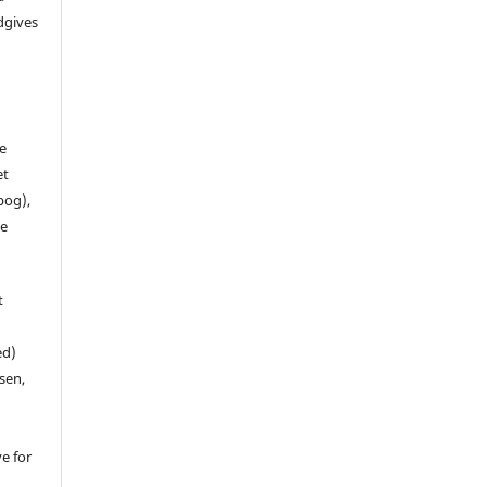
dgives
de
et
 bog),
te
t
ed)
sen,
ve for