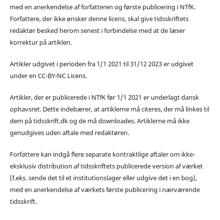
med en anerkendelse af forfatteren og første publicering i NTfK.
Forfattere, der ikke ønsker denne licens, skal give tidsskriftets
redaktør besked herom senest i forbindelse med at de læser
korrektur på artiklen.
Artikler udgivet i perioden fra 1/1 2021 til 31/12 2023 er udgivet
under en CC-BY-NC Licens.
Artikler, der er publicerede i NTfK før 1/1 2021 er underlagt dansk
ophavsret. Dette indebærer, at artiklerne må citeres, der må linkes til
dem på tidsskrift.dk og de må downloades. Artiklerne må ikke
genudgives uden aftale med redaktøren.
Forfattere kan indgå flere separate kontraktlige aftaler om ikke-
eksklusiv distribution af tidsskriftets publicerede version af værket
(f.eks. sende det til et institutionslager eller udgive det i en bog),
med en anerkendelse af værkets første publicering i nærværende
tidsskrift.