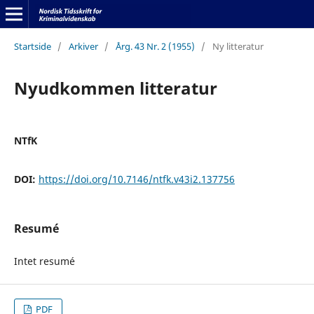
Startside
/
Arkiver
/
Årg. 43 Nr. 2 (1955)
/
Ny litteratur
Nyudkommen litteratur
NTfK
DOI:
https://doi.org/10.7146/ntfk.v43i2.137756
Resumé
Intet resumé
PDF