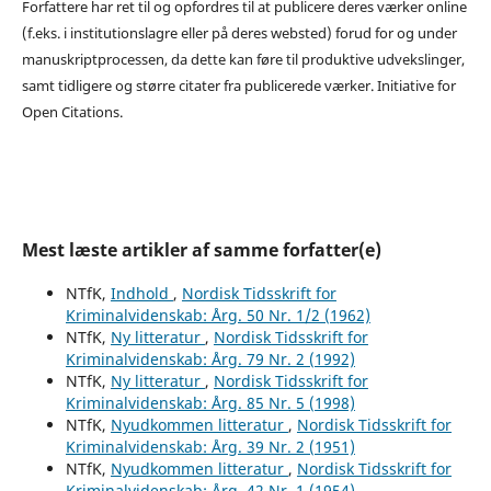
Forfattere har ret til og opfordres til at publicere deres værker online
(f.eks. i institutionslagre eller på deres websted) forud for og under
manuskriptprocessen, da dette kan føre til produktive udvekslinger,
samt tidligere og større citater fra publicerede værker. Initiative for
Open Citations.
Mest læste artikler af samme forfatter(e)
NTfK,
Indhold
,
Nordisk Tidsskrift for
Kriminalvidenskab: Årg. 50 Nr. 1/2 (1962)
NTfK,
Ny litteratur
,
Nordisk Tidsskrift for
Kriminalvidenskab: Årg. 79 Nr. 2 (1992)
NTfK,
Ny litteratur
,
Nordisk Tidsskrift for
Kriminalvidenskab: Årg. 85 Nr. 5 (1998)
NTfK,
Nyudkommen litteratur
,
Nordisk Tidsskrift for
Kriminalvidenskab: Årg. 39 Nr. 2 (1951)
NTfK,
Nyudkommen litteratur
,
Nordisk Tidsskrift for
Kriminalvidenskab: Årg. 42 Nr. 1 (1954)