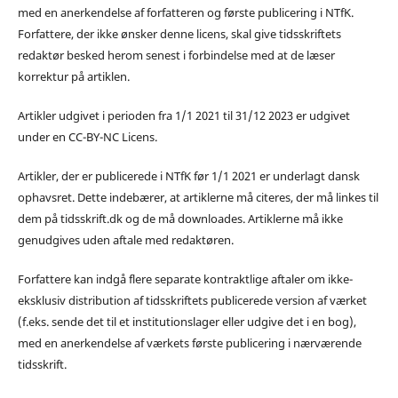
med en anerkendelse af forfatteren og første publicering i NTfK.
Forfattere, der ikke ønsker denne licens, skal give tidsskriftets
redaktør besked herom senest i forbindelse med at de læser
korrektur på artiklen.
Artikler udgivet i perioden fra 1/1 2021 til 31/12 2023 er udgivet
under en CC-BY-NC Licens.
Artikler, der er publicerede i NTfK før 1/1 2021 er underlagt dansk
ophavsret. Dette indebærer, at artiklerne må citeres, der må linkes til
dem på tidsskrift.dk og de må downloades. Artiklerne må ikke
genudgives uden aftale med redaktøren.
Forfattere kan indgå flere separate kontraktlige aftaler om ikke-
eksklusiv distribution af tidsskriftets publicerede version af værket
(f.eks. sende det til et institutionslager eller udgive det i en bog),
med en anerkendelse af værkets første publicering i nærværende
tidsskrift.