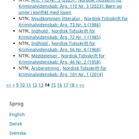
Kriminalvidenskab: Årg. 110 Nr. 3 (2023): Børn og
unge i konflikt med loven
NTfK,
Nyudkommen litteratur
,
Nordisk Tidsskrift for
Kriminalvidenskab: Årg. 73 Nr. 5 (1986)
NTfK,
Indhold
,
Nordisk Tidsskrift for
Kriminalvidenskab: Årg. 72 Nr. 1 (1985)
NTfK,
Indhold
,
Nordisk Tidsskrift for
Kriminalvidenskab: Årg. 56 Nr. 4 (1968)
NTfK,
Meddelelser
,
Nordisk Tidsskrift for
Kriminalvidenskab: Årg. 46 Nr. 2 (1958)
NTfK,
Årsberetning
,
Nordisk Tidsskrift for
Kriminalvidenskab: Årg. 101 Nr. 1 (2014)
<<
<
9
10
11
12
13
14
15
16
17
18
>
>>
Sprog
English
Dansk
Svenska