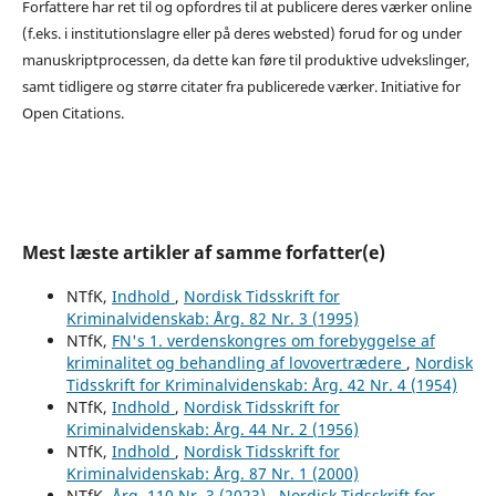
Forfattere har ret til og opfordres til at publicere deres værker online
(f.eks. i institutionslagre eller på deres websted) forud for og under
manuskriptprocessen, da dette kan føre til produktive udvekslinger,
samt tidligere og større citater fra publicerede værker. Initiative for
Open Citations.
Mest læste artikler af samme forfatter(e)
NTfK,
Indhold
,
Nordisk Tidsskrift for
Kriminalvidenskab: Årg. 82 Nr. 3 (1995)
NTfK,
FN's 1. verdenskongres om forebyggelse af
kriminalitet og behandling af lovovertrædere
,
Nordisk
Tidsskrift for Kriminalvidenskab: Årg. 42 Nr. 4 (1954)
NTfK,
Indhold
,
Nordisk Tidsskrift for
Kriminalvidenskab: Årg. 44 Nr. 2 (1956)
NTfK,
Indhold
,
Nordisk Tidsskrift for
Kriminalvidenskab: Årg. 87 Nr. 1 (2000)
NTfK,
Årg. 110 Nr. 3 (2023)
,
Nordisk Tidsskrift for