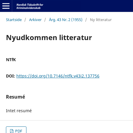
Startside
/
Arkiver
/
Årg. 43 Nr. 2 (1955)
/
Ny litteratur
Nyudkommen litteratur
NTfK
DOI:
https://doi.org/10.7146/ntfk.v43i2.137756
Resumé
Intet resumé
PDF