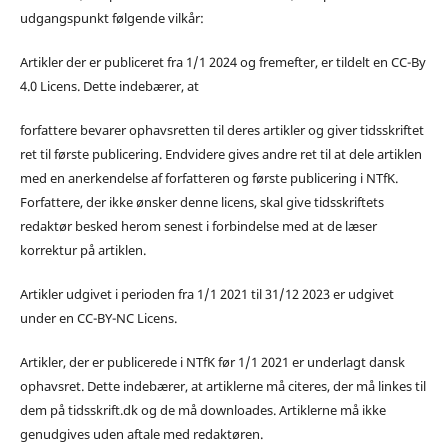
udgangspunkt følgende vilkår:
Artikler der er publiceret fra 1/1 2024 og fremefter, er tildelt en CC-By
4.0 Licens. Dette indebærer, at
forfattere bevarer ophavsretten til deres artikler og giver tidsskriftet
ret til første publicering. Endvidere gives andre ret til at dele artiklen
med en anerkendelse af forfatteren og første publicering i NTfK.
Forfattere, der ikke ønsker denne licens, skal give tidsskriftets
redaktør besked herom senest i forbindelse med at de læser
korrektur på artiklen.
Artikler udgivet i perioden fra 1/1 2021 til 31/12 2023 er udgivet
under en CC-BY-NC Licens.
Artikler, der er publicerede i NTfK før 1/1 2021 er underlagt dansk
ophavsret. Dette indebærer, at artiklerne må citeres, der må linkes til
dem på tidsskrift.dk og de må downloades. Artiklerne må ikke
genudgives uden aftale med redaktøren.