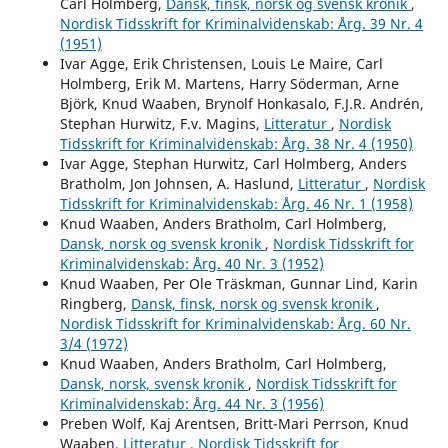
Carl Holmberg,
Dansk, finsk, norsk og svensk kronik
,
Nordisk Tidsskrift for Kriminalvidenskab: Årg. 39 Nr. 4
(1951)
Ivar Agge, Erik Christensen, Louis Le Maire, Carl
Holmberg, Erik M. Martens, Harry Söderman, Arne
Björk, Knud Waaben, Brynolf Honkasalo, F.J.R. Andrén,
Stephan Hurwitz, F.v. Magins,
Litteratur
,
Nordisk
Tidsskrift for Kriminalvidenskab: Årg. 38 Nr. 4 (1950)
Ivar Agge, Stephan Hurwitz, Carl Holmberg, Anders
Bratholm, Jon Johnsen, A. Haslund,
Litteratur
,
Nordisk
Tidsskrift for Kriminalvidenskab: Årg. 46 Nr. 1 (1958)
Knud Waaben, Anders Bratholm, Carl Holmberg,
Dansk, norsk og svensk kronik
,
Nordisk Tidsskrift for
Kriminalvidenskab: Årg. 40 Nr. 3 (1952)
Knud Waaben, Per Ole Träskman, Gunnar Lind, Karin
Ringberg,
Dansk, finsk, norsk og svensk kronik
,
Nordisk Tidsskrift for Kriminalvidenskab: Årg. 60 Nr.
3/4 (1972)
Knud Waaben, Anders Bratholm, Carl Holmberg,
Dansk, norsk, svensk kronik
,
Nordisk Tidsskrift for
Kriminalvidenskab: Årg. 44 Nr. 3 (1956)
Preben Wolf, Kaj Arentsen, Britt-Mari Perrson, Knud
Waaben,
Litteratur
,
Nordisk Tidsskrift for