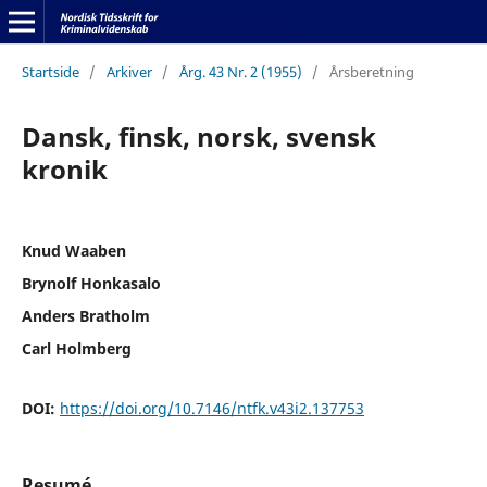
Startside
/
Arkiver
/
Årg. 43 Nr. 2 (1955)
/
Årsberetning
Dansk, finsk, norsk, svensk
kronik
Knud Waaben
Brynolf Honkasalo
Anders Bratholm
Carl Holmberg
DOI:
https://doi.org/10.7146/ntfk.v43i2.137753
Resumé