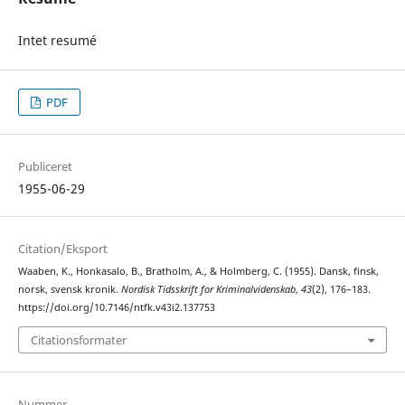
Intet resumé
PDF
Publiceret
1955-06-29
Citation/Eksport
Waaben, K., Honkasalo, B., Bratholm, A., & Holmberg, C. (1955). Dansk, finsk,
norsk, svensk kronik.
Nordisk Tidsskrift for Kriminalvidenskab
,
43
(2), 176–183.
https://doi.org/10.7146/ntfk.v43i2.137753
Citationsformater
Nummer