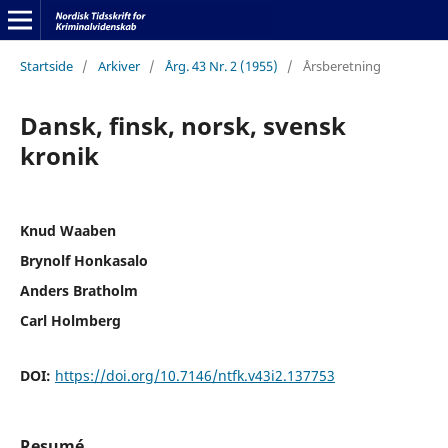
Startside
/
Arkiver
/
Årg. 43 Nr. 2 (1955)
/
Årsberetning
Dansk, finsk, norsk, svensk
kronik
Knud Waaben
Brynolf Honkasalo
Anders Bratholm
Carl Holmberg
DOI:
https://doi.org/10.7146/ntfk.v43i2.137753
Resumé