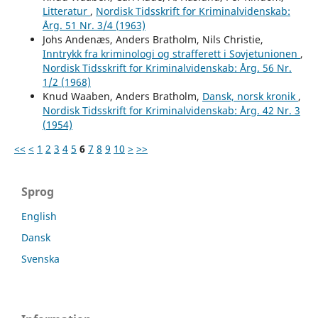
Litteratur
,
Nordisk Tidsskrift for Kriminalvidenskab:
Årg. 51 Nr. 3/4 (1963)
Johs Andenæs, Anders Bratholm, Nils Christie,
Inntrykk fra kriminologi og strafferett i Sovjetunionen
,
Nordisk Tidsskrift for Kriminalvidenskab: Årg. 56 Nr.
1/2 (1968)
Knud Waaben, Anders Bratholm,
Dansk, norsk kronik
,
Nordisk Tidsskrift for Kriminalvidenskab: Årg. 42 Nr. 3
(1954)
<<
<
1
2
3
4
5
6
7
8
9
10
>
>>
Sprog
English
Dansk
Svenska