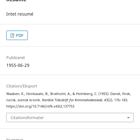
Intet resumé
PDF
Publiceret
1955-06-29
Citation/Eksport
Waaben, K., Honkasalo, B., Bratholm, A., & Holmberg, C. (1955). Dansk, finsk,
norsk, svensk kronik.
Nordisk Tidsskrift for Kriminalvidenskab
,
43
(2), 176–183.
https://doi.org/10.7146/ntfk.v43i2.137753
Citationsformater
Nummer