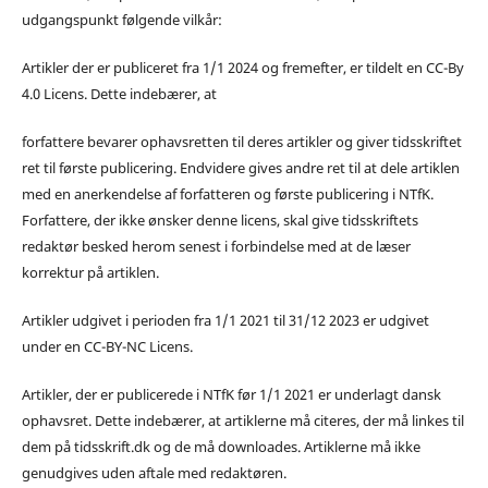
udgangspunkt følgende vilkår:
Artikler der er publiceret fra 1/1 2024 og fremefter, er tildelt en CC-By
4.0 Licens. Dette indebærer, at
forfattere bevarer ophavsretten til deres artikler og giver tidsskriftet
ret til første publicering. Endvidere gives andre ret til at dele artiklen
med en anerkendelse af forfatteren og første publicering i NTfK.
Forfattere, der ikke ønsker denne licens, skal give tidsskriftets
redaktør besked herom senest i forbindelse med at de læser
korrektur på artiklen.
Artikler udgivet i perioden fra 1/1 2021 til 31/12 2023 er udgivet
under en CC-BY-NC Licens.
Artikler, der er publicerede i NTfK før 1/1 2021 er underlagt dansk
ophavsret. Dette indebærer, at artiklerne må citeres, der må linkes til
dem på tidsskrift.dk og de må downloades. Artiklerne må ikke
genudgives uden aftale med redaktøren.