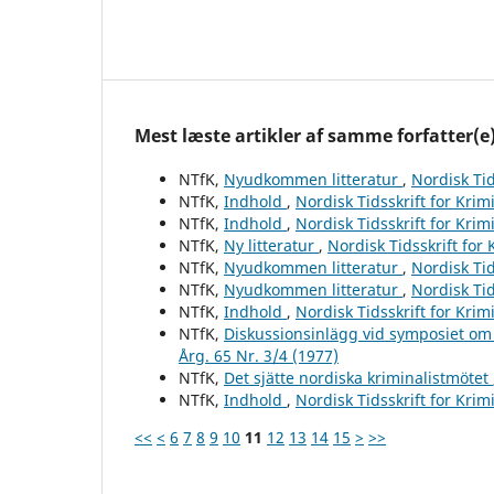
Mest læste artikler af samme forfatter(e
NTfK,
Nyudkommen litteratur
,
Nordisk Tid
NTfK,
Indhold
,
Nordisk Tidsskrift for Krim
NTfK,
Indhold
,
Nordisk Tidsskrift for Krim
NTfK,
Ny litteratur
,
Nordisk Tidsskrift for
NTfK,
Nyudkommen litteratur
,
Nordisk Tid
NTfK,
Nyudkommen litteratur
,
Nordisk Tid
NTfK,
Indhold
,
Nordisk Tidsskrift for Krim
NTfK,
Diskussionsinlägg vid symposiet om
Årg. 65 Nr. 3/4 (1977)
NTfK,
Det sjätte nordiska kriminalistmötet
NTfK,
Indhold
,
Nordisk Tidsskrift for Krim
<<
<
6
7
8
9
10
11
12
13
14
15
>
>>