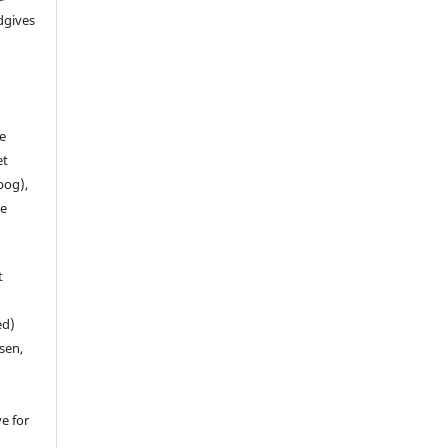
dgives
de
et
 bog),
te
t
ed)
sen,
ve for