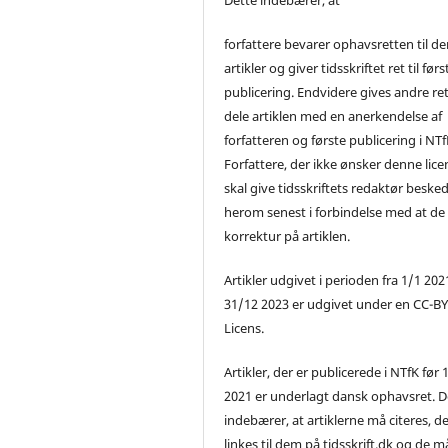
forfattere bevarer ophavsretten til de
artikler og giver tidsskriftet ret til førs
publicering. Endvidere gives andre ret 
dele artiklen med en anerkendelse af
forfatteren og første publicering i NTf
Forfattere, der ikke ønsker denne lice
skal give tidsskriftets redaktør beske
herom senest i forbindelse med at de
korrektur på artiklen.
Artikler udgivet i perioden fra 1/1 2021
31/12 2023 er udgivet under en CC-B
Licens.
Artikler, der er publicerede i NTfK før 
2021 er underlagt dansk ophavsret. D
indebærer, at artiklerne må citeres, d
linkes til dem på tidsskrift.dk og de m