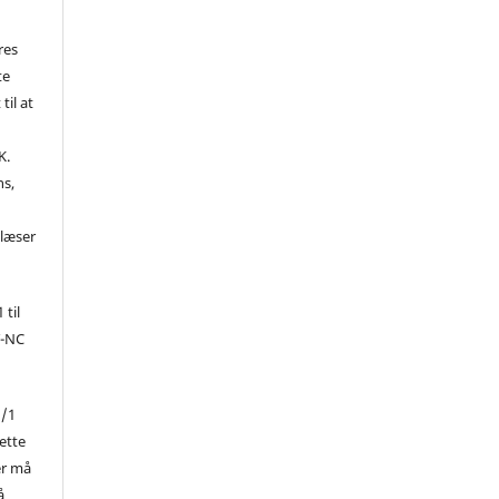
res
te
til at
K.
ns,
d
 læser
 til
Y-NC
1/1
ette
er må
å