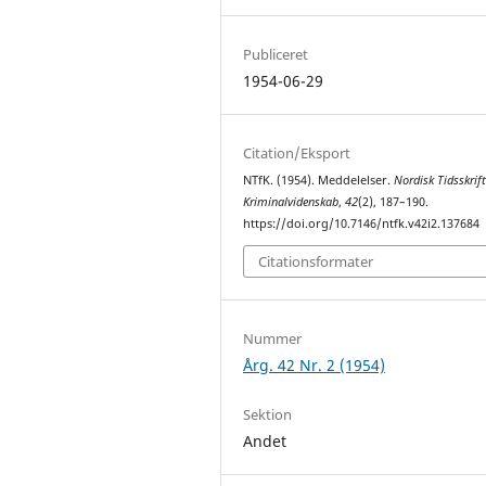
Publiceret
1954-06-29
Citation/Eksport
NTfK. (1954). Meddelelser.
Nordisk Tidsskrift
Kriminalvidenskab
,
42
(2), 187–190.
https://doi.org/10.7146/ntfk.v42i2.137684
Citationsformater
Nummer
Årg. 42 Nr. 2 (1954)
Sektion
Andet