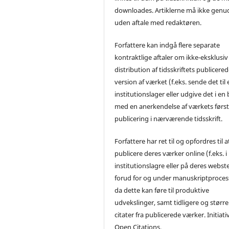
downloades. Artiklerne må ikke genu
uden aftale med redaktøren.
Forfattere kan indgå flere separate
kontraktlige aftaler om ikke-eksklusiv
distribution af tidsskriftets publicere
version af værket (f.eks. sende det til 
institutionslager eller udgive det i en
med en anerkendelse af værkets førs
publicering i nærværende tidsskrift.
Forfattere har ret til og opfordres til a
publicere deres værker online (f.eks. i
institutionslagre eller på deres webst
forud for og under manuskriptproces
da dette kan føre til produktive
udvekslinger, samt tidligere og større
citater fra publicerede værker. Initiati
Open Citations.