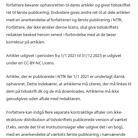
forfattere bevarer ophavsretten til deres artikler og giver tidsskriftet
ret til første publicering. Endvidere gives andre ret til at dele artiklen
med en anerkendelse af forfatteren og første publicering i NTfK.
Forfattere, der ikke ønsker denne licens, skal give tidsskriftets
redaktør besked herom senest i forbindelse med at de læser
korrektur på artiklen.
Artikler udgivet i perioden fra 1/1 2021 til 31/12 2023 er udgivet
under en CC-BY-NC Licens.
Artikler, der er publicerede i NTfK før 1/1 2021 er underlagt dansk
ophavsret. Dette indebærer, at artiklerne må citeres, der må linkes til
dem på tidsskrift.dk og de må downloades. Artiklerne må ikke
genudgives uden aftale med redaktøren.
Forfattere kan indgå flere separate kontraktlige aftaler om ikke-
eksklusiv distribution af tidsskriftets publicerede version af værket
(f.eks. sende det til et institutionslager eller udgive det i en bog),
med en anerkendelse af værkets første publicering i nærværende