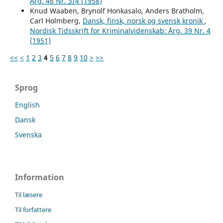
Årg. 46 Nr. 3/4 (1958)
Knud Waaben, Brynolf Honkasalo, Anders Bratholm,
Carl Holmberg,
Dansk, finsk, norsk og svensk kronik
,
Nordisk Tidsskrift for Kriminalvidenskab: Årg. 39 Nr. 4
(1951)
<<
<
1
2
3
4
5
6
7
8
9
10
>
>>
Sprog
English
Dansk
Svenska
Information
Til læsere
Til forfattere