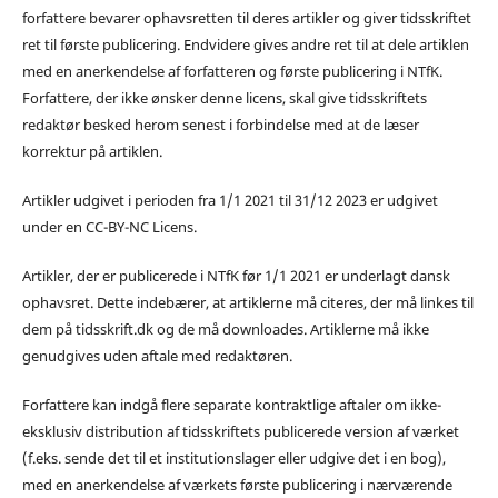
forfattere bevarer ophavsretten til deres artikler og giver tidsskriftet
ret til første publicering. Endvidere gives andre ret til at dele artiklen
med en anerkendelse af forfatteren og første publicering i NTfK.
Forfattere, der ikke ønsker denne licens, skal give tidsskriftets
redaktør besked herom senest i forbindelse med at de læser
korrektur på artiklen.
Artikler udgivet i perioden fra 1/1 2021 til 31/12 2023 er udgivet
under en CC-BY-NC Licens.
Artikler, der er publicerede i NTfK før 1/1 2021 er underlagt dansk
ophavsret. Dette indebærer, at artiklerne må citeres, der må linkes til
dem på tidsskrift.dk og de må downloades. Artiklerne må ikke
genudgives uden aftale med redaktøren.
Forfattere kan indgå flere separate kontraktlige aftaler om ikke-
eksklusiv distribution af tidsskriftets publicerede version af værket
(f.eks. sende det til et institutionslager eller udgive det i en bog),
med en anerkendelse af værkets første publicering i nærværende