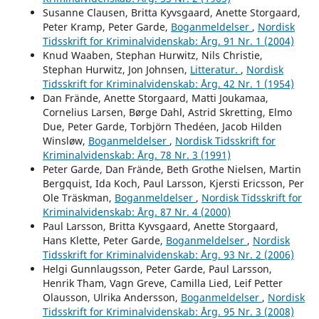
Susanne Clausen, Britta Kyvsgaard, Anette Storgaard,
Peter Kramp, Peter Garde,
Boganmeldelser
,
Nordisk
Tidsskrift for Kriminalvidenskab: Årg. 91 Nr. 1 (2004)
Knud Waaben, Stephan Hurwitz, Nils Christie,
Stephan Hurwitz, Jon Johnsen,
Litteratur.
,
Nordisk
Tidsskrift for Kriminalvidenskab: Årg. 42 Nr. 1 (1954)
Dan Frände, Anette Storgaard, Matti Joukamaa,
Cornelius Larsen, Børge Dahl, Astrid Skretting, Elmo
Due, Peter Garde, Torbjörn Thedéen, Jacob Hilden
Winsløw,
Boganmeldelser
,
Nordisk Tidsskrift for
Kriminalvidenskab: Årg. 78 Nr. 3 (1991)
Peter Garde, Dan Frände, Beth Grothe Nielsen, Martin
Bergquist, Ida Koch, Paul Larsson, Kjersti Ericsson, Per
Ole Träskman,
Boganmeldelser
,
Nordisk Tidsskrift for
Kriminalvidenskab: Årg. 87 Nr. 4 (2000)
Paul Larsson, Britta Kyvsgaard, Anette Storgaard,
Hans Klette, Peter Garde,
Boganmeldelser
,
Nordisk
Tidsskrift for Kriminalvidenskab: Årg. 93 Nr. 2 (2006)
Helgi Gunnlaugsson, Peter Garde, Paul Larsson,
Henrik Tham, Vagn Greve, Camilla Lied, Leif Petter
Olausson, Ulrika Andersson,
Boganmeldelser
,
Nordisk
Tidsskrift for Kriminalvidenskab: Årg. 95 Nr. 3 (2008)