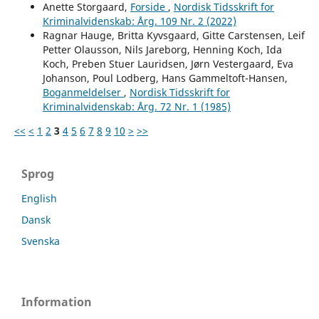
Anette Storgaard,
Forside
,
Nordisk Tidsskrift for
Kriminalvidenskab: Årg. 109 Nr. 2 (2022)
Ragnar Hauge, Britta Kyvsgaard, Gitte Carstensen, Leif
Petter Olausson, Nils Jareborg, Henning Koch, Ida
Koch, Preben Stuer Lauridsen, Jørn Vestergaard, Eva
Johanson, Poul Lodberg, Hans Gammeltoft-Hansen,
Boganmeldelser
,
Nordisk Tidsskrift for
Kriminalvidenskab: Årg. 72 Nr. 1 (1985)
<<
<
1
2
3
4
5
6
7
8
9
10
>
>>
Sprog
English
Dansk
Svenska
Information