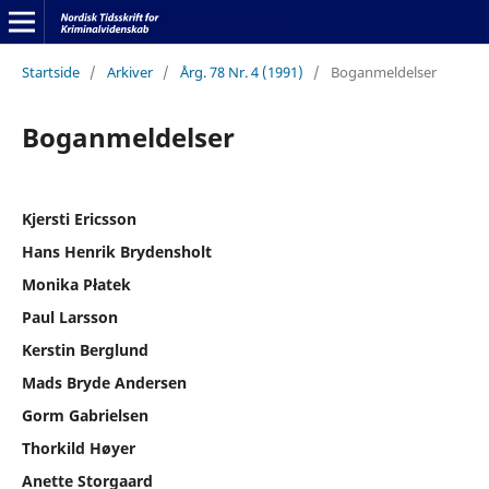
Startside
/
Arkiver
/
Årg. 78 Nr. 4 (1991)
/
Boganmeldelser
Boganmeldelser
Kjersti Ericsson
Hans Henrik Brydensholt
Monika Płatek
Paul Larsson
Kerstin Berglund
Mads Bryde Andersen
Gorm Gabrielsen
Thorkild Høyer
Anette Storgaard