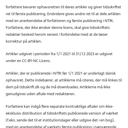
forfattere bevarer ophavsretten til deres artikler og giver tidsskriftet
ret til første publicering. Endvidere gives andre ret til at dele artiklen
med en anerkendelse af forfatteren og første publicering i NTfK.
Forfattere, der ikke ønsker denne licens, skal give tidsskriftets
redaktør besked herom senest i forbindelse med at de læser
korrektur på artiklen.
Artikler udgivet i perioden fra 1/1 2021 til 31/12 2023 er udgivet
under en CC-BY-NC Licens.
Artikler, der er publicerede i NTfK før 1/1 2021 er underlagt dansk
ophavsret. Dette indebærer, at artiklerne må citeres, der må linkes til
dem på tidsskrift.dk og de må downloades. Artiklerne må ikke
genudgives uden aftale med redaktøren.
Forfattere kan indgå flere separate kontraktlige aftaler om ikke-
eksklusiv distribution af tidsskriftets publicerede version af værket
(f.eks. sende det til et institutionslager eller udgive det i en bog),
med en anerkendelse af værkets første publicering i nærværende