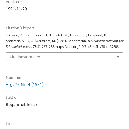
Publiceret
1991-11-29
Citation/Eksport
Ericsson, K., Brydensholt, H. H., Płatek, M., Larsson, P., Berglund, K.,
Andersen, M. B., … Åkerström, M. (1991). Boganmeldelser.
Nordisk Tidsskrift for
Kriminalvidenskab
,
78
(4), 267–288. https://doi.org/10.7146/ntfk.v78i4.137506
Citationsformater
Nummer
Årg. 78 Nr. 4 (1991)
Sektion
Boganmeldelser
Licens