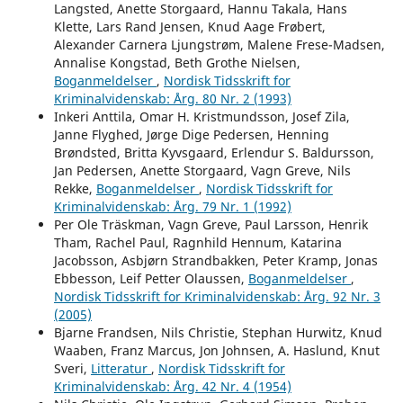
Langsted, Anette Storgaard, Hannu Takala, Hans
Klette, Lars Rand Jensen, Knud Aage Frøbert,
Alexander Carnera Ljungstrøm, Malene Frese-Madsen,
Annalise Kongstad, Beth Grothe Nielsen,
Boganmeldelser
,
Nordisk Tidsskrift for
Kriminalvidenskab: Årg. 80 Nr. 2 (1993)
Inkeri Anttila, Omar H. Kristmundsson, Josef Zila,
Janne Flyghed, Jørge Dige Pedersen, Henning
Brøndsted, Britta Kyvsgaard, Erlendur S. Baldursson,
Jan Pedersen, Anette Storgaard, Vagn Greve, Nils
Rekke,
Boganmeldelser
,
Nordisk Tidsskrift for
Kriminalvidenskab: Årg. 79 Nr. 1 (1992)
Per Ole Träskman, Vagn Greve, Paul Larsson, Henrik
Tham, Rachel Paul, Ragnhild Hennum, Katarina
Jacobsson, Asbjørn Strandbakken, Peter Kramp, Jonas
Ebbesson, Leif Petter Olaussen,
Boganmeldelser
,
Nordisk Tidsskrift for Kriminalvidenskab: Årg. 92 Nr. 3
(2005)
Bjarne Frandsen, Nils Christie, Stephan Hurwitz, Knud
Waaben, Franz Marcus, Jon Johnsen, A. Haslund, Knut
Sveri,
Litteratur
,
Nordisk Tidsskrift for
Kriminalvidenskab: Årg. 42 Nr. 4 (1954)