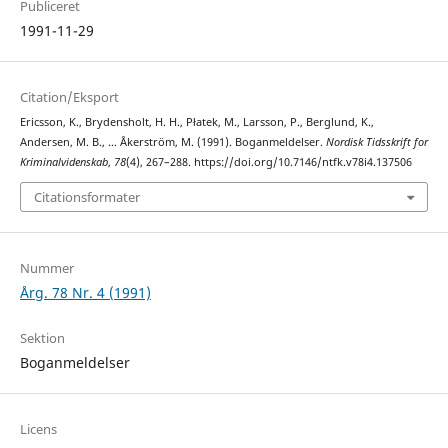
Publiceret
1991-11-29
Citation/Eksport
Ericsson, K., Brydensholt, H. H., Płatek, M., Larsson, P., Berglund, K.,
Andersen, M. B., … Åkerström, M. (1991). Boganmeldelser.
Nordisk Tidsskrift for
Kriminalvidenskab
,
78
(4), 267–288. https://doi.org/10.7146/ntfk.v78i4.137506
Citationsformater
Nummer
Årg. 78 Nr. 4 (1991)
Sektion
Boganmeldelser
Licens