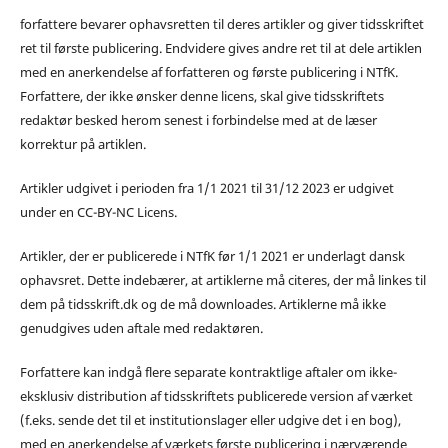
forfattere bevarer ophavsretten til deres artikler og giver tidsskriftet
ret til første publicering. Endvidere gives andre ret til at dele artiklen
med en anerkendelse af forfatteren og første publicering i NTfK.
Forfattere, der ikke ønsker denne licens, skal give tidsskriftets
redaktør besked herom senest i forbindelse med at de læser
korrektur på artiklen.
Artikler udgivet i perioden fra 1/1 2021 til 31/12 2023 er udgivet
under en CC-BY-NC Licens.
Artikler, der er publicerede i NTfK før 1/1 2021 er underlagt dansk
ophavsret. Dette indebærer, at artiklerne må citeres, der må linkes til
dem på tidsskrift.dk og de må downloades. Artiklerne må ikke
genudgives uden aftale med redaktøren.
Forfattere kan indgå flere separate kontraktlige aftaler om ikke-
eksklusiv distribution af tidsskriftets publicerede version af værket
(f.eks. sende det til et institutionslager eller udgive det i en bog),
med en anerkendelse af værkets første publicering i nærværende