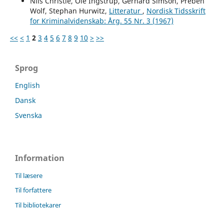
Nils Christie, Ole Ingstrup, Gerhard Simson, Preben
Wolf, Stephan Hurwitz,
Litteratur
,
Nordisk Tidsskrift
for Kriminalvidenskab: Årg. 55 Nr. 3 (1967)
<<
<
1
2
3
4
5
6
7
8
9
10
>
>>
Sprog
English
Dansk
Svenska
Information
Til læsere
Til forfattere
Til bibliotekarer