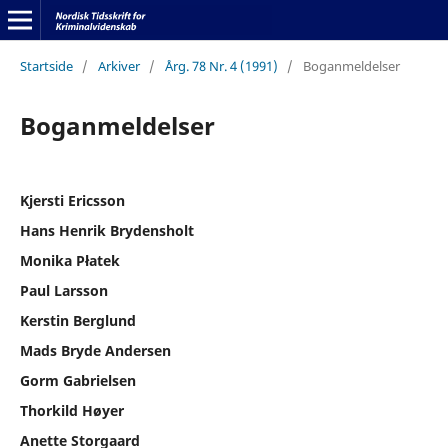
Startside
/
Arkiver
/
Årg. 78 Nr. 4 (1991)
/
Boganmeldelser
Boganmeldelser
Kjersti Ericsson
Hans Henrik Brydensholt
Monika Płatek
Paul Larsson
Kerstin Berglund
Mads Bryde Andersen
Gorm Gabrielsen
Thorkild Høyer
Anette Storgaard