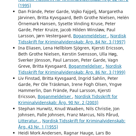
(1995)
Dan Frände, Peter Garde, Vojko Fajgelj, Margaretha
Järvinen, Britta Kyvsgaard, Beth Grothe Nielsen, Helén
Örnemark Hansen, Sysette Vinding Kruse, Peter
Garde, Peter Kruize, Jacob Hilden Winsløw, Paul
Larsson, Jørn Vestergaard,
Boganmeldelser
,
Nordisk
Tidsskrift for Kriminalvidenskab: Årg. 84 Nr. 3 (1997)
Ina Eliasen, Lena Hellblom Sjögren, Kjersti Ericsson,
Beth Grothe Nielsen, Kerstin Svensson, Ulla Høg,
Sverker Jönsson, Paul Larsson, Peter Garde, Vagn
Greve, Britta Kyvsgaard,
Boganmeldelser
,
Nordisk
Tidsskrift for Kriminalvidenskab: Årg. 86 Nr. 3 (1999)
Liv Finstad, Britta Kyvsgaard, Ingrid Sahlin, Peter
Garde, Per Ole Träskman, Irene Fogh Olsen, Yngve
Hammerlin, Dan Frände, Paul Larsson, Kjersti
Ericsson,
Boganmeldelser
,
Nordisk Tidsskrift for
Kriminalvidenskab: Årg. 90 Nr. 2 (2003)
Stephan Hurwitz, Knud Waaben, Nils Christie, Jon
Johnsen, Palle Johnsen, Franz Marcus, Nils Pårud,
Litteratur.
,
Nordisk Tidsskrift for Kriminalvidenskab:
Årg. 43 Nr. 1 (1955)
Heidi Mork Andersen, Ragnar Hauge, Lars Bo