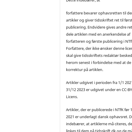
forfattere bevarer ophavsretten til de
artikler og giver tidsskriftet ret til førs
publicering. Endvidere gives andre ret 
dele artiklen med en anerkendelse af
forfatteren og første publicering i NTf
Forfattere, der ikke ønsker denne lice
skal give tidsskriftets redaktør beske
herom senest i forbindelse med at de
korrektur på artiklen.
Artikler udgivet i perioden fra 1/1 2021
31/12 2023 er udgivet under en CC-B
Licens.
Artikler, der er publicerede i NTfK før 
2021 er underlagt dansk ophavsret. D
indebærer, at artiklerne må citeres, d
linkes til dem på tidsskrift.dk og de m