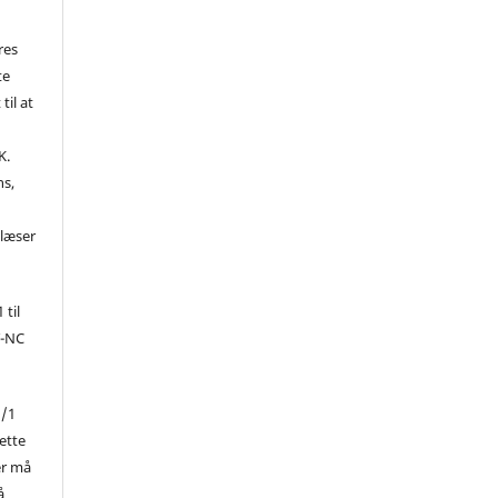
res
te
til at
K.
ns,
d
 læser
 til
Y-NC
1/1
ette
er må
å