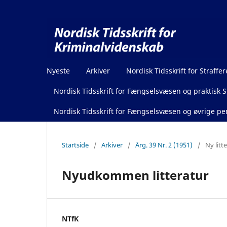
Nyeste
Arkiver
Nordisk Tidsskrift for Straffer
Nordisk Tidsskrift for Fængselsvæsen og praktisk St
Nordisk Tidsskrift for Fængselsvæsen og øvrige pen
Startside
/
Arkiver
/
Årg. 39 Nr. 2 (1951)
/
Ny litt
Nyudkommen litteratur
NTfK