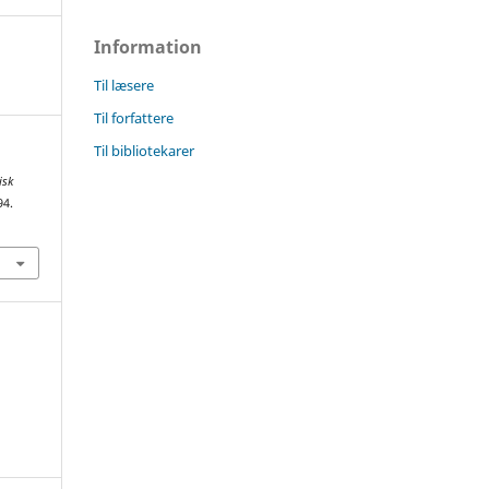
Information
Til læsere
Til forfattere
Til bibliotekarer
isk
94.