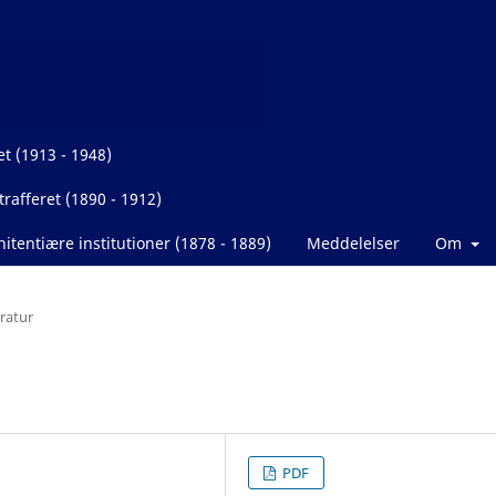
et (1913 - 1948)
rafferet (1890 - 1912)
itentiære institutioner (1878 - 1889)
Meddelelser
Om
eratur
PDF