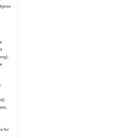
dgives
de
et
 bog),
te
t
ed)
sen,
ve for