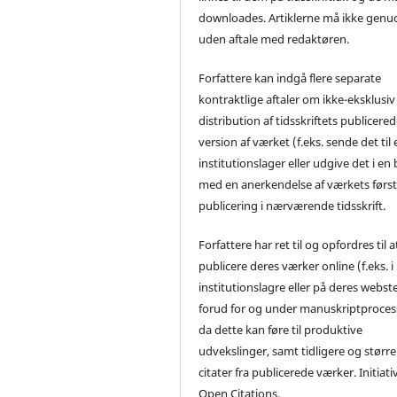
downloades. Artiklerne må ikke genu
uden aftale med redaktøren.
Forfattere kan indgå flere separate
kontraktlige aftaler om ikke-eksklusiv
distribution af tidsskriftets publicere
version af værket (f.eks. sende det til 
institutionslager eller udgive det i en
med en anerkendelse af værkets førs
publicering i nærværende tidsskrift.
Forfattere har ret til og opfordres til a
publicere deres værker online (f.eks. i
institutionslagre eller på deres webst
forud for og under manuskriptproces
da dette kan føre til produktive
udvekslinger, samt tidligere og større
citater fra publicerede værker. Initiati
Open Citations.