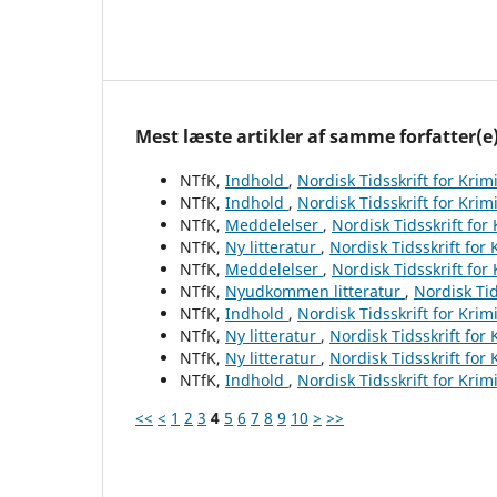
Mest læste artikler af samme forfatter(e
NTfK,
Indhold
,
Nordisk Tidsskrift for Krim
NTfK,
Indhold
,
Nordisk Tidsskrift for Krim
NTfK,
Meddelelser
,
Nordisk Tidsskrift for
NTfK,
Ny litteratur
,
Nordisk Tidsskrift for
NTfK,
Meddelelser
,
Nordisk Tidsskrift for
NTfK,
Nyudkommen litteratur
,
Nordisk Tid
NTfK,
Indhold
,
Nordisk Tidsskrift for Krim
NTfK,
Ny litteratur
,
Nordisk Tidsskrift for
NTfK,
Ny litteratur
,
Nordisk Tidsskrift for
NTfK,
Indhold
,
Nordisk Tidsskrift for Krim
<<
<
1
2
3
4
5
6
7
8
9
10
>
>>