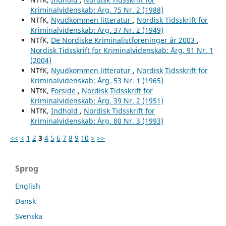
Kriminalvidenskab: Årg. 75 Nr. 2 (1988)
NTfK,
Nyudkommen litteratur
,
Nordisk Tidsskrift for
Kriminalvidenskab: Årg. 37 Nr. 2 (1949)
NTfK,
De Nordiske Kriminalistforeninger år 2003
,
Nordisk Tidsskrift for Kriminalvidenskab: Årg. 91 Nr. 1
(2004)
NTfK,
Nyudkommen litteratur
,
Nordisk Tidsskrift for
Kriminalvidenskab: Årg. 53 Nr. 1 (1965)
NTfK,
Forside
,
Nordisk Tidsskrift for
Kriminalvidenskab: Årg. 39 Nr. 2 (1951)
NTfK,
Indhold
,
Nordisk Tidsskrift for
Kriminalvidenskab: Årg. 80 Nr. 3 (1993)
<<
<
1
2
3
4
5
6
7
8
9
10
>
>>
Sprog
English
Dansk
Svenska