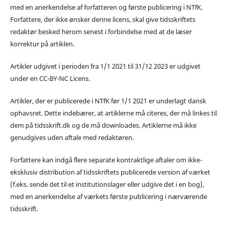
med en anerkendelse af forfatteren og første publicering i NTfK.
Forfattere, der ikke ønsker denne licens, skal give tidsskriftets
redaktør besked herom senest i forbindelse med at de læser
korrektur på artiklen.
Artikler udgivet i perioden fra 1/1 2021 til 31/12 2023 er udgivet
under en CC-BY-NC Licens.
Artikler, der er publicerede i NTfK før 1/1 2021 er underlagt dansk
ophavsret. Dette indebærer, at artiklerne må citeres, der må linkes til
dem på tidsskrift.dk og de må downloades. Artiklerne må ikke
genudgives uden aftale med redaktøren.
Forfattere kan indgå flere separate kontraktlige aftaler om ikke-
eksklusiv distribution af tidsskriftets publicerede version af værket
(f.eks. sende det til et institutionslager eller udgive det i en bog),
med en anerkendelse af værkets første publicering i nærværende
tidsskrift.