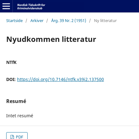
Startside
/
Arkiver
/
Årg. 39 Nr. 2 (1951)
/
Ny litteratur
Nyudkommen litteratur
NTfK
DOI:
https://doi.org/10.7146/ntfk.v39i2.137500
Resumé
Intet resumé
PDF