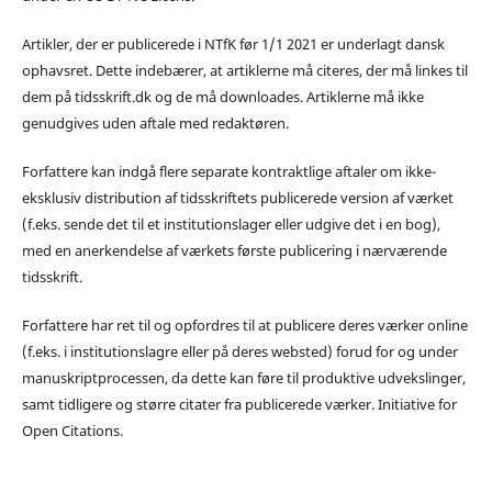
Artikler, der er publicerede i NTfK før 1/1 2021 er underlagt dansk
ophavsret. Dette indebærer, at artiklerne må citeres, der må linkes til
dem på tidsskrift.dk og de må downloades. Artiklerne må ikke
genudgives uden aftale med redaktøren.
Forfattere kan indgå flere separate kontraktlige aftaler om ikke-
eksklusiv distribution af tidsskriftets publicerede version af værket
(f.eks. sende det til et institutionslager eller udgive det i en bog),
med en anerkendelse af værkets første publicering i nærværende
tidsskrift.
Forfattere har ret til og opfordres til at publicere deres værker online
(f.eks. i institutionslagre eller på deres websted) forud for og under
manuskriptprocessen, da dette kan føre til produktive udvekslinger,
samt tidligere og større citater fra publicerede værker. Initiative for
Open Citations.