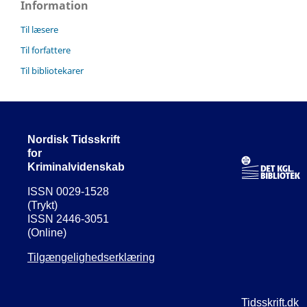
Information
Til læsere
Til forfattere
Til bibliotekarer
Nordisk Tidsskrift
for
Kriminalvidenskab
ISSN 0029-1528
(Trykt)
ISSN 2446-3051
(Online)
Tilgængelighedserklæring