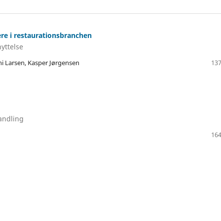
re i restaurationsbranchen
yttelse
hi Larsen, Kasper Jørgensen
137
andling
164