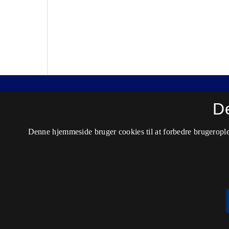
Nordisk Tidsskrift for Kriminalvidenskab
D
ISSN 0029-1528 (Trykt)
Denne hjemmeside bruger cookies til at forbedre brugerople
ISSN 2446-3051 (Online)
Tilgængelighedserklæring