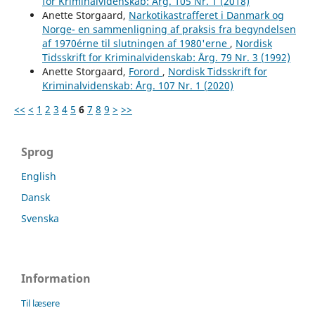
for Kriminalvidenskab: Årg. 105 Nr. 1 (2018)
Anette Storgaard,
Narkotikastrafferet i Danmark og
Norge- en sammenligning af praksis fra begyndelsen
af 1970érne til slutningen af 1980'erne
,
Nordisk
Tidsskrift for Kriminalvidenskab: Årg. 79 Nr. 3 (1992)
Anette Storgaard,
Forord
,
Nordisk Tidsskrift for
Kriminalvidenskab: Årg. 107 Nr. 1 (2020)
<<
<
1
2
3
4
5
6
7
8
9
>
>>
Sprog
English
Dansk
Svenska
Information
Til læsere