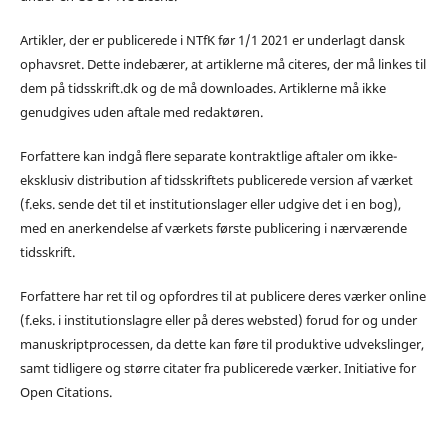
Artikler, der er publicerede i NTfK før 1/1 2021 er underlagt dansk
ophavsret. Dette indebærer, at artiklerne må citeres, der må linkes til
dem på tidsskrift.dk og de må downloades. Artiklerne må ikke
genudgives uden aftale med redaktøren.
Forfattere kan indgå flere separate kontraktlige aftaler om ikke-
eksklusiv distribution af tidsskriftets publicerede version af værket
(f.eks. sende det til et institutionslager eller udgive det i en bog),
med en anerkendelse af værkets første publicering i nærværende
tidsskrift.
Forfattere har ret til og opfordres til at publicere deres værker online
(f.eks. i institutionslagre eller på deres websted) forud for og under
manuskriptprocessen, da dette kan føre til produktive udvekslinger,
samt tidligere og større citater fra publicerede værker. Initiative for
Open Citations.