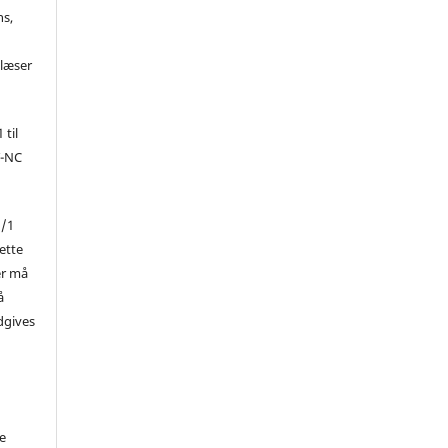
ns,
d
 læser
 til
Y-NC
1/1
ette
er må
å
dgives
de