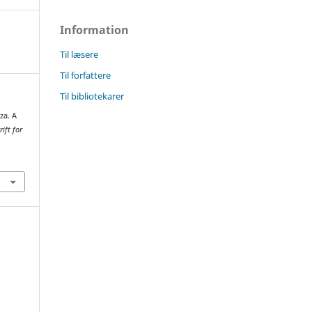
Information
Til læsere
Til forfattere
Til bibliotekarer
za. A
ift for
4