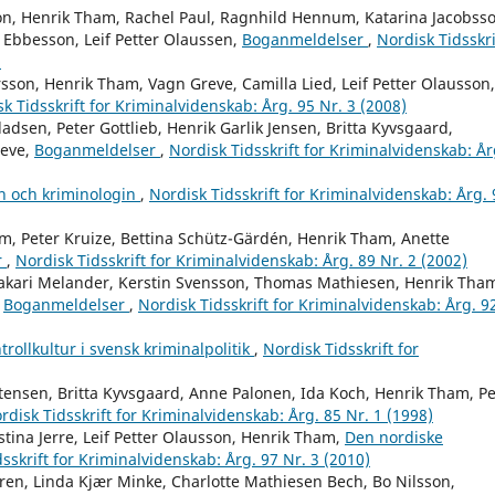
on, Henrik Tham, Rachel Paul, Ragnhild Hennum, Katarina Jacobsso
 Ebbesson, Leif Petter Olaussen,
Boganmeldelser
,
Nordisk Tidsskri
)
sson, Henrik Tham, Vagn Greve, Camilla Lied, Leif Petter Olausson,
k Tidsskrift for Kriminalvidenskab: Årg. 95 Nr. 3 (2008)
adsen, Peter Gottlieb, Henrik Garlik Jensen, Britta Kyvsgaard,
reve,
Boganmeldelser
,
Nordisk Tidsskrift for Kriminalvidenskab: År
ken och kriminologin
,
Nordisk Tidsskrift for Kriminalvidenskab: Årg. 
m, Peter Kruize, Bettina Schütz-Gärdén, Henrik Tham, Anette
r
,
Nordisk Tidsskrift for Kriminalvidenskab: Årg. 89 Nr. 2 (2002)
 Sakari Melander, Kerstin Svensson, Thomas Mathiesen, Henrik Tha
,
Boganmeldelser
,
Nordisk Tidsskrift for Kriminalvidenskab: Årg. 9
trollkultur i svensk kriminalpolitik
,
Nordisk Tidsskrift for
tensen, Britta Kyvsgaard, Anne Palonen, Ida Koch, Henrik Tham, P
rdisk Tidsskrift for Kriminalvidenskab: Årg. 85 Nr. 1 (1998)
tina Jerre, Leif Petter Olausson, Henrik Tham,
Den nordiske
sskrift for Kriminalvidenskab: Årg. 97 Nr. 3 (2010)
ren, Linda Kjær Minke, Charlotte Mathiesen Bech, Bo Nilsson,