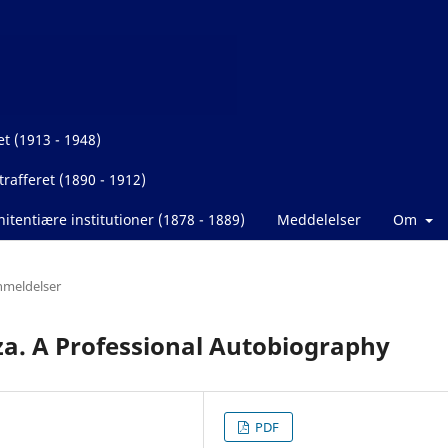
et (1913 - 1948)
rafferet (1890 - 1912)
itentiære institutioner (1878 - 1889)
Meddelelser
Om
meldelser
. A Professional Autobiography
PDF