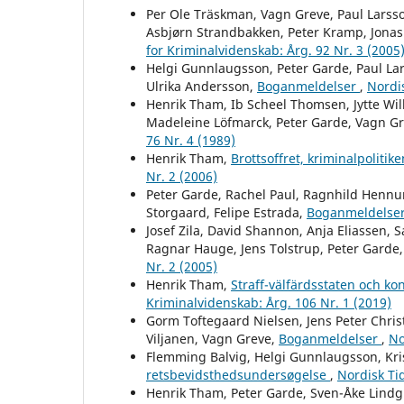
Per Ole Träskman, Vagn Greve, Paul Larss
Asbjørn Strandbakken, Peter Kramp, Jonas
for Kriminalvidenskab: Årg. 92 Nr. 3 (2005
Helgi Gunnlaugsson, Peter Garde, Paul Lar
Ulrika Andersson,
Boganmeldelser
,
Nordis
Henrik Tham, Ib Scheel Thomsen, Jytte Will
Madeleine Löfmarck, Peter Garde, Vagn G
76 Nr. 4 (1989)
Henrik Tham,
Brottsoffret, kriminalpoliti
Nr. 2 (2006)
Peter Garde, Rachel Paul, Ragnhild Hennu
Storgaard, Felipe Estrada,
Boganmeldelse
Josef Zila, David Shannon, Anja Eliassen,
Ragnar Hauge, Jens Tolstrup, Peter Garde
Nr. 2 (2005)
Henrik Tham,
Straff-välfärdsstaten och kon
Kriminalvidenskab: Årg. 106 Nr. 1 (2019)
Gorm Toftegaard Nielsen, Jens Peter Chris
Viljanen, Vagn Greve,
Boganmeldelser
,
No
Flemming Balvig, Helgi Gunnlaugsson, Kris
retsbevidsthedsundersøgelse
,
Nordisk Tid
Henrik Tham, Peter Garde, Sven-Åke Lindg