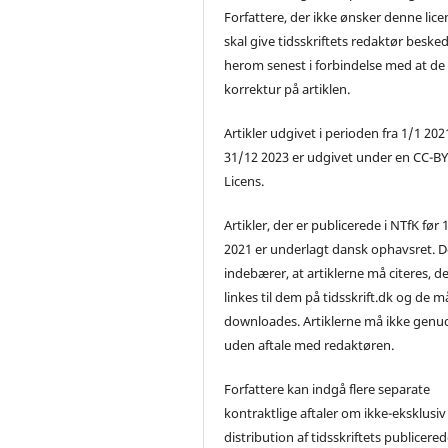
Forfattere, der ikke ønsker denne lice
skal give tidsskriftets redaktør beske
herom senest i forbindelse med at de
korrektur på artiklen.
Artikler udgivet i perioden fra 1/1 2021
31/12 2023 er udgivet under en CC-B
Licens.
Artikler, der er publicerede i NTfK før 
2021 er underlagt dansk ophavsret. D
indebærer, at artiklerne må citeres, d
linkes til dem på tidsskrift.dk og de m
downloades. Artiklerne må ikke genu
uden aftale med redaktøren.
Forfattere kan indgå flere separate
kontraktlige aftaler om ikke-eksklusiv
distribution af tidsskriftets publicere