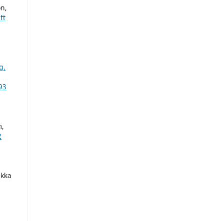
n,
ft
g.
93
m,
2
ekka