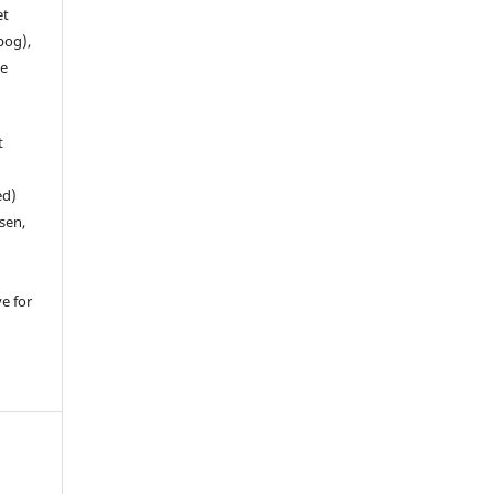
et
 bog),
te
t
ed)
sen,
ve for