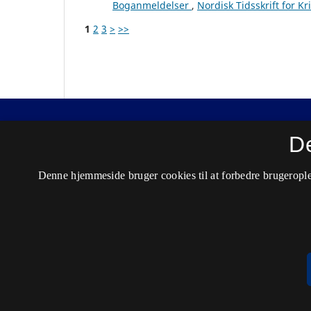
Boganmeldelser
,
Nordisk Tidsskrift for K
1
2
3
>
>>
Nordisk Tidsskrift for Kriminalvidenskab
D
ISSN 0029-1528 (Trykt)
Denne hjemmeside bruger cookies til at forbedre brugerople
ISSN 2446-3051 (Online)
Tilgængelighedserklæring