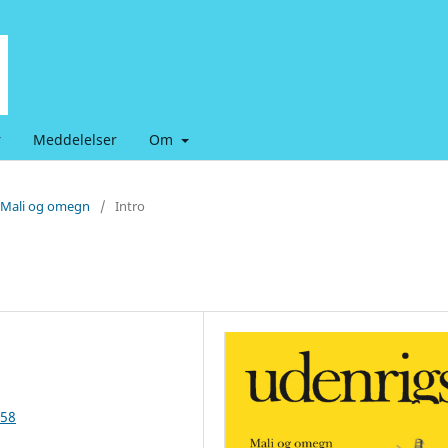
r
Meddelelser
Om
: Mali og omegn
/
Intro
658