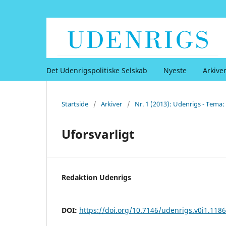
Det Udenrigspolitiske Selskab
Nyeste
Arkive
Startside
/
Arkiver
/
Nr. 1 (2013): Udenrigs - Tema
Uforsvarligt
Redaktion Udenrigs
DOI:
https://doi.org/10.7146/udenrigs.v0i1.118