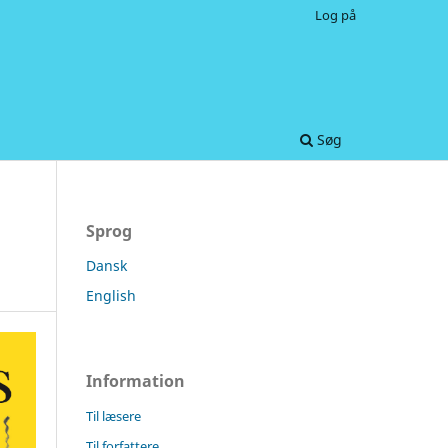
Log på
Søg
Sprog
Dansk
English
Information
Til læsere
Til forfattere