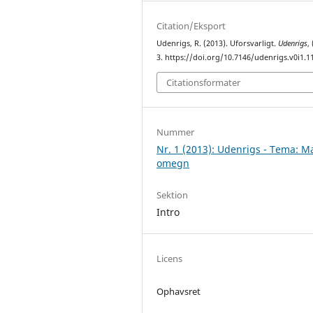
Citation/Eksport
Udenrigs, R. (2013). Uforsvarligt.
Udenrigs
,
3. https://doi.org/10.7146/udenrigs.v0i1.1
Citationsformater
Nummer
Nr. 1 (2013): Udenrigs - Tema: Ma
omegn
Sektion
Intro
Licens
Ophavsret