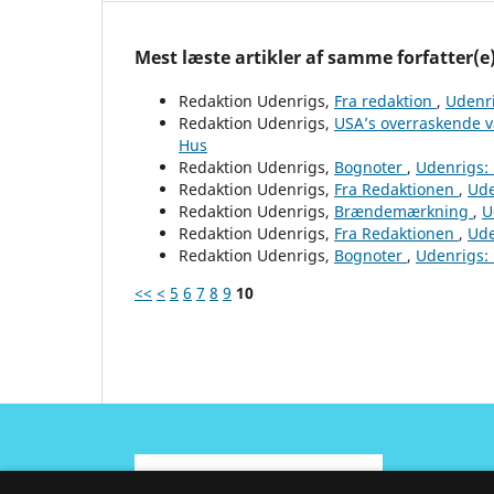
Mest læste artikler af samme forfatter(e
Redaktion Udenrigs,
Fra redaktion
,
Udenri
Redaktion Udenrigs,
USA’s overraskende 
Hus
Redaktion Udenrigs,
Bognoter
,
Udenrigs: 
Redaktion Udenrigs,
Fra Redaktionen
,
Ude
Redaktion Udenrigs,
Brændemærkning
,
U
Redaktion Udenrigs,
Fra Redaktionen
,
Ude
Redaktion Udenrigs,
Bognoter
,
Udenrigs: 
<<
<
5
6
7
8
9
10