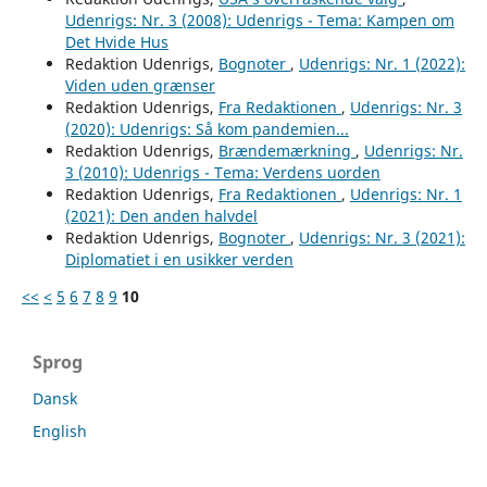
Udenrigs: Nr. 3 (2008): Udenrigs - Tema: Kampen om
Det Hvide Hus
Redaktion Udenrigs,
Bognoter
,
Udenrigs: Nr. 1 (2022):
Viden uden grænser
Redaktion Udenrigs,
Fra Redaktionen
,
Udenrigs: Nr. 3
(2020): Udenrigs: Så kom pandemien...
Redaktion Udenrigs,
Brændemærkning
,
Udenrigs: Nr.
3 (2010): Udenrigs - Tema: Verdens uorden
Redaktion Udenrigs,
Fra Redaktionen
,
Udenrigs: Nr. 1
(2021): Den anden halvdel
Redaktion Udenrigs,
Bognoter
,
Udenrigs: Nr. 3 (2021):
Diplomatiet i en usikker verden
<<
<
5
6
7
8
9
10
Sprog
Dansk
English