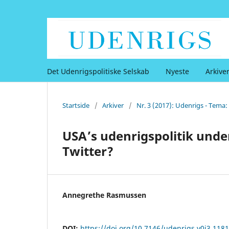
Det Udenrigspolitiske Selskab
Nyeste
Arkive
Startside
/
Arkiver
/
Nr. 3 (2017): Udenrigs - Tema:
USA’s udenrigspolitik under
Twitter?
Annegrethe Rasmussen
DOI:
https://doi.org/10.7146/udenrigs.v0i3.118