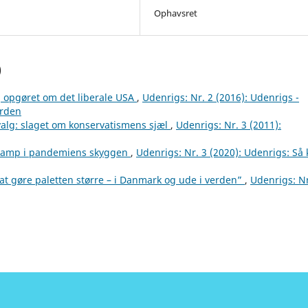
Ophavsret
)
 opgøret om det liberale USA
,
Udenrigs: Nr. 2 (2016): Udenrigs -
orden
alg: slaget om konservatismens sjæl
,
Udenrigs: Nr. 3 (2011):
kamp i pandemiens skyggen
,
Udenrigs: Nr. 3 (2020): Udenrigs: Så
at gøre paletten større – i Danmark og ude i verden”
,
Udenrigs: Nr