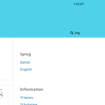
Log på
Søg
Sprog
Dansk
English
Information
Til læsere
Til forfattere