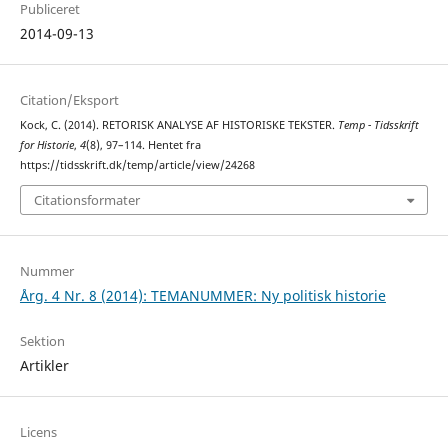
Publiceret
2014-09-13
Citation/Eksport
Kock, C. (2014). RETORISK ANALYSE AF HISTORISKE TEKSTER.
Temp - Tidsskrift
for Historie
,
4
(8), 97–114. Hentet fra
https://tidsskrift.dk/temp/article/view/24268
Citationsformater
Nummer
Årg. 4 Nr. 8 (2014): TEMANUMMER: Ny politisk historie
Sektion
Artikler
Licens