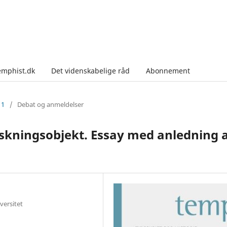
emphist.dk
Det videnskabelige råd
Abonnement
11
/
Debat og anmeldelser
orskningsobjekt. Essay med anledning 
versitet