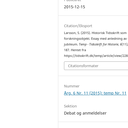
2015-12-15
Citation/Eksport
Larsson, S. (2015). Historisk Tidsskrift som
forskningsobjekt. Essay med anledning av 
jubileum.
Temp - Tidsskrift for Historie
,
6
(11)
187. Hentet fra
https://tidsskrift.dk/temp/article/view/22
Citationsformater
Nummer
Årg. 6 Nr. 11 (2015): temp Nr. 11
Sektion
Debat og anmeldelser