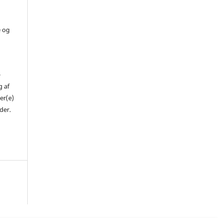
e og
-
 af
er(e)
der.