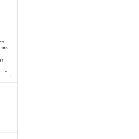
ett
, 182–
887