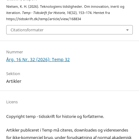
Nielsen, K. H. (2026). Teknologiens tidsligheder. Om innovation, inerti og
iteration.
Temp - Tidsskrift for Historie
,
16
(32), 153–174. Hentet fra
https://tidsskrift.dk/temp/article/view/168834
Citationsformater
Nummer
Årg. 16 Nr. 32 (2026): Temp 32
Sektion
Artikler
Licens
Copyright temp - tidsskrift for historie og forfatterne.
Artikler publiceret i Temp må citeres, downloades og videresendes
for ikke-kommerciel brug, under forudsætning af normal akademisk