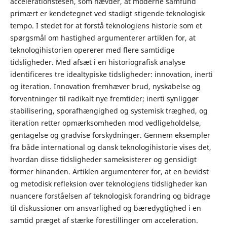
accelerationstesen, som hævder, at moderne samfund
primært er kendetegnet ved stadigt stigende teknologisk
tempo. I stedet for at forstå teknologiens historie som et
spørgsmål om hastighed argumenterer artiklen for, at
teknologihistorien opererer med flere samtidige
tidsligheder. Med afsæt i en historiografisk analyse
identificeres tre idealtypiske tidsligheder: innovation, inerti
og iteration. Innovation fremhæver brud, nyskabelse og
forventninger til radikalt nye fremtider; inerti synliggør
stabilisering, sporafhængighed og systemisk træghed, og
iteration retter opmærksomheden mod vedligeholdelse,
gentagelse og gradvise forskydninger. Gennem eksempler
fra både international og dansk teknologihistorie vises det,
hvordan disse tidsligheder sameksisterer og gensidigt
former hinanden. Artiklen argumenterer for, at en bevidst
og metodisk refleksion over teknologiens tidsligheder kan
nuancere forståelsen af teknologisk forandring og bidrage
til diskussioner om ansvarlighed og bæredygtighed i en
samtid præget af stærke forestillinger om acceleration.