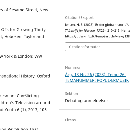
ry of Sesame Street, New
Citation/Eksport
Jensen, H. S. (2023). Er det globalhistorie?.
 G Is for Growing Thirty
Tidsskrift for Historie
,
13
(26), 210–213. Hente
t, Hoboken: Taylor and
https://tidsskrift.dk/temp/article/view/13
Citationsformater
New York & London: WW
Nummer
Årg. 13 Nr. 26 (2023): Temp 26:
nsnational History, Oxford
TEMANUMMER: POPULÆRMUSIK
Sektion
okesman: Conϐlicting
Debat og anmeldelser
ldren’s Television around
nd Youth 6 (1), 2013, 105–
Licens
ion Revolution That