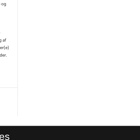
e og
-
 af
er(e)
der.
es