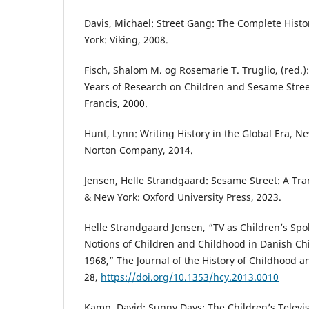
Davis, Michael: Street Gang: The Complete Histo
York: Viking, 2008.
Fisch, Shalom M. og Rosemarie T. Truglio, (red.):
Years of Research on Children and Sesame Stree
Francis, 2000.
Hunt, Lynn: Writing History in the Global Era, 
Norton Company, 2014.
Jensen, Helle Strandgaard: Sesame Street: A Tra
& New York: Oxford University Press, 2023.
Helle Strandgaard Jensen, “TV as Children’s Sp
Notions of Children and Childhood in Danish Chi
1968,” The Journal of the History of Childhood a
28,
https://doi.org/10.1353/hcy.2013.0010
Kamp, David: Sunny Days: The Children’s Televis