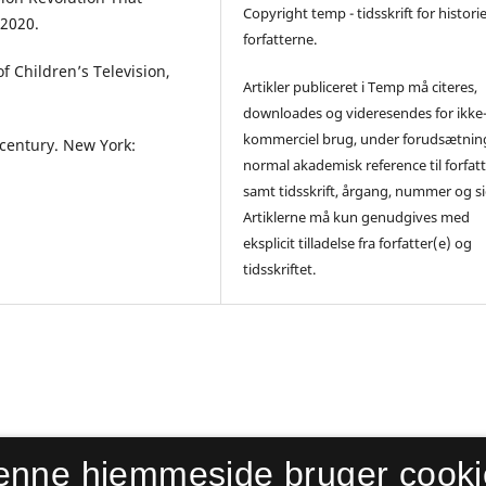
Copyright temp - tidsskrift for histori
2020.
forfatterne.
 Children’s Television,
Artikler publiceret i Temp må citeres,
downloades og videresendes for ikke
kommerciel brug, under forudsætning
 century. New York:
normal akademisk reference til forfatt
samt tidsskrift, årgang, nummer og si
Artiklerne må kun genudgives med
eksplicit tilladelse fra forfatter(e) og
tidsskriftet.
enne hjemmeside bruger cooki