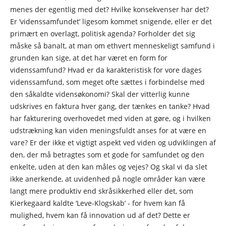
menes der egentlig med det? Hvilke konsekvenser har det?
Er ’videnssamfundet’ ligesom kommet snigende, eller er det
primært en overlagt, politisk agenda? Forholder det sig
måske så banalt, at man om ethvert menneskeligt samfund i
grunden kan sige, at det har været en form for
videnssamfund? Hvad er da karakteristisk for vore dages
videnssamfund, som meget ofte sættes i forbindelse med
den såkaldte vidensøkonomi? Skal der vitterlig kunne
udskrives en faktura hver gang, der tænkes en tanke? Hvad
har fakturering overhovedet med viden at gøre, og i hvilken
udstrækning kan viden meningsfuldt anses for at være en
vare? Er der ikke et vigtigt aspekt ved viden og udviklingen af
den, der må betragtes som et gode for samfundet og den
enkelte, uden at den kan måles og vejes? Og skal vi da slet
ikke anerkende, at uvidenhed på nogle områder kan være
langt mere produktiv end skråsikkerhed eller det, som
Kierkegaard kaldte ‘Leve-Klogskab’ - for hvem kan få
mulighed, hvem kan få innovation ud af det? Dette er