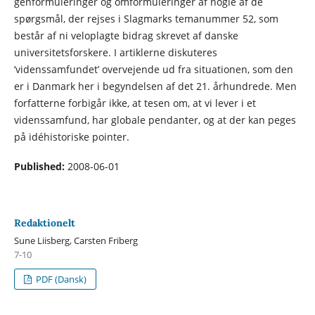
genformuleringer og omformuleringer af nogle af de
spørgsmål, der rejses i Slagmarks temanummer 52, som
består af ni veloplagte bidrag skrevet af danske
universitetsforskere. I artiklerne diskuteres
’videnssamfundet’ overvejende ud fra situationen, som den
er i Danmark her i begyndelsen af det 21. århundrede. Men
forfatterne forbigår ikke, at tesen om, at vi lever i et
videnssamfund, har globale pendanter, og at der kan peges
på idéhistoriske pointer.
Published:
2008-06-01
Redaktionelt
Sune Liisberg, Carsten Friberg
7-10
PDF (Dansk)