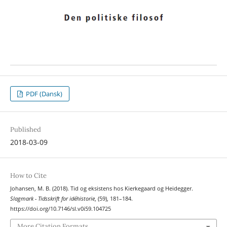
PDF (Dansk)
Published
2018-03-09
How to Cite
Johansen, M. B. (2018). Tid og eksistens hos Kierkegaard og Heidegger.
Slagmark - Tidsskrift for idéhistorie
, (59), 181–184.
https://doi.org/10.7146/sl.v0i59.104725
More Citation Formats