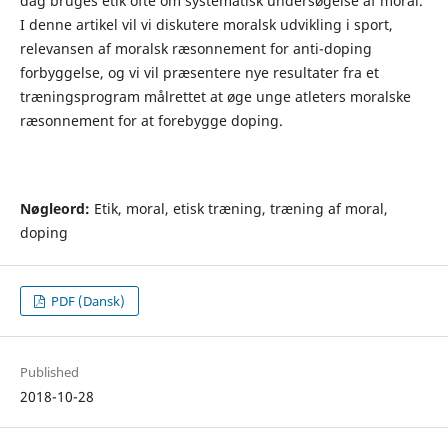
dag bruges etik ofte om systematisk undersøgelse af moral.
I denne artikel vil vi diskutere moralsk udvikling i sport,
relevansen af moralsk ræsonnement for anti-doping
forbyggelse, og vi vil præsentere nye resultater fra et
træningsprogram målrettet at øge unge atleters moralske
ræsonnement for at forebygge doping.
Nøgleord:
Etik, moral, etisk træning, træning af moral,
doping
PDF (Dansk)
Published
2018-10-28