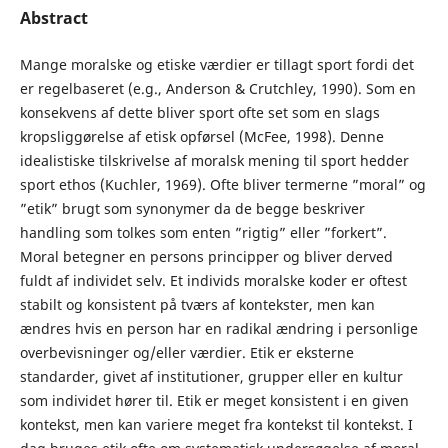
Abstract
Mange moralske og etiske værdier er tillagt sport fordi det
er regelbaseret (e.g., Anderson & Crutchley, 1990). Som en
konsekvens af dette bliver sport ofte set som en slags
kropsliggørelse af etisk opførsel (McFee, 1998). Denne
idealistiske tilskrivelse af moralsk mening til sport hedder
sport ethos (Kuchler, 1969). Ofte bliver termerne ”moral” og
”etik” brugt som synonymer da de begge beskriver
handling som tolkes som enten ”rigtig” eller ”forkert”.
Moral betegner en persons principper og bliver derved
fuldt af individet selv. Et individs moralske koder er oftest
stabilt og konsistent på tværs af kontekster, men kan
ændres hvis en person har en radikal ændring i personlige
overbevisninger og/eller værdier. Etik er eksterne
standarder, givet af institutioner, grupper eller en kultur
som individet hører til. Etik er meget konsistent i en given
kontekst, men kan variere meget fra kontekst til kontekst. I