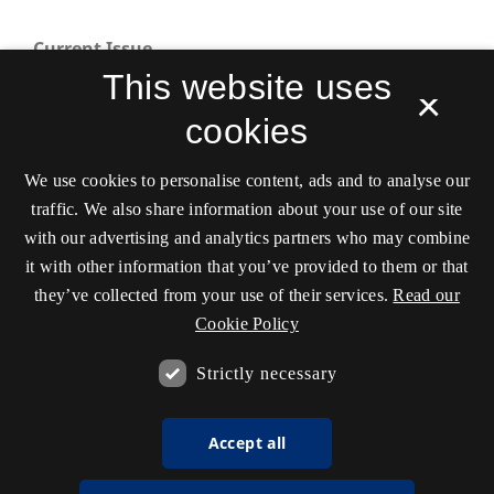
Current Issue
This website uses
×
cookies
We use cookies to personalise content, ads and to analyse our
traffic. We also share information about your use of our site
with our advertising and analytics partners who may combine
Scandinavian Journal of Sport and Exercise
it with other information that you’ve provided to them or that
Psychology
they’ve collected from your use of their services.
Read our
ISSN 2596-741X
Cookie Policy
Tilgængelighedserklæring
Strictly necessary
Accept all