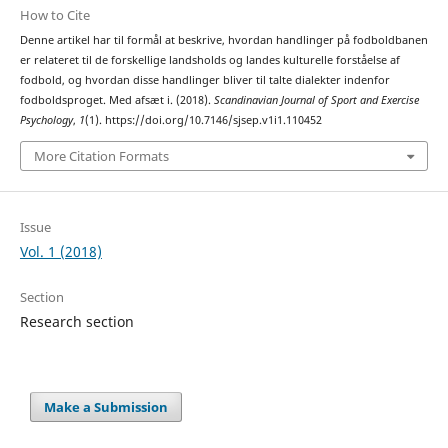
How to Cite
Denne artikel har til formål at beskrive, hvordan handlinger på fodboldbanen
er relateret til de forskellige landsholds og landes kulturelle forståelse af
fodbold, og hvordan disse handlinger bliver til talte dialekter indenfor
fodboldsproget. Med afsæt i. (2018).
Scandinavian Journal of Sport and Exercise
Psychology
,
1
(1). https://doi.org/10.7146/sjsep.v1i1.110452
More Citation Formats
Issue
Vol. 1 (2018)
Section
Research section
Make a Submission