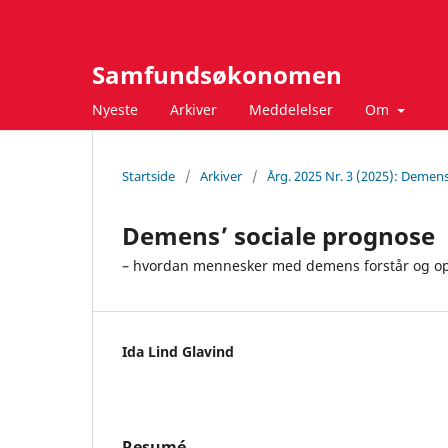
Samfundsøkonomen
Nyeste
Arkiver
Meddelelser
Om
Startside
/
Arkiver
/
Årg. 2025 Nr. 3 (2025): Demen
Demens’ sociale prognose
– hvordan mennesker med demens forstår og op
Ida Lind Glavind
Resumé