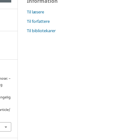
Information
Til læsere
Til forfattere
Til bibliotekarer
nose: –
og
ængelig
rticle/