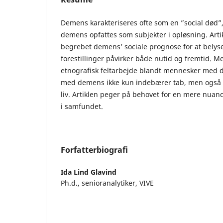
Demens karakteriseres ofte som en ”social død
demens opfattes som subjekter i opløsning. Arti
begrebet demens’ sociale prognose for at bely
forestillinger påvirker både nutid og fremtid. M
etnografisk feltarbejde blandt mennesker med de
med demens ikke kun indebærer tab, men også o
liv. Artiklen peger på behovet for en mere nuan
i samfundet.
Forfatterbiografi
Ida Lind Glavind
Ph.d., senioranalytiker, VIVE