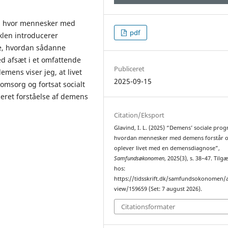
”, hvor mennesker med
pdf
klen introducerer
se, hvordan sådanne
ed afsæt i et omfattende
Publiceret
mens viser jeg, at livet
2025-09-15
msorg og fortsat socialt
ceret forståelse af demens
Citation/Eksport
Glavind, I. L. (2025) “Demens’ sociale prog
hvordan mennesker med demens forstår 
oplever livet med en demensdiagnose”,
Samfundsøkonomen
, 2025(3), s. 38–47. Tilg
hos:
https://tidsskrift.dk/samfundsokonomen/a
view/159659 (Set: 7 august 2026).
Citationsformater