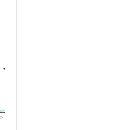
 er
lse
C-