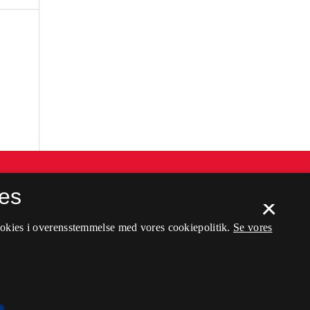
es
×
ookies i overensstemmelse med vores cookiepolitik.
Se vores