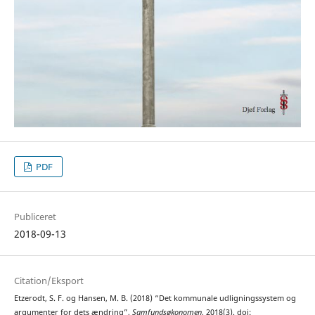
PDF
Publiceret
2018-09-13
Citation/Eksport
Etzerodt, S. F. og Hansen, M. B. (2018) “Det kommunale udligningssystem og
argumenter for dets ændring”,
Samfundsøkonomen
, 2018(3). doi: