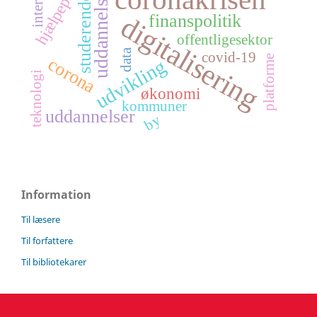
hjælpepakker
internet
uddannelse
studerende
finanspolitik
digitalisering
offentligesektor
data
covid-19
platforme
corona
udvikling
teknologi
økonomi
kommuner
uddannelser
by
Information
Til læsere
Til forfattere
Til bibliotekarer