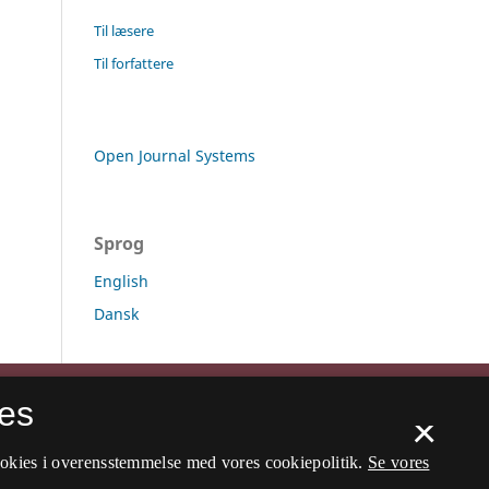
Til læsere
Til forfattere
Open Journal Systems
Sprog
English
Dansk
es
×
ookies i overensstemmelse med vores cookiepolitik.
Se vores