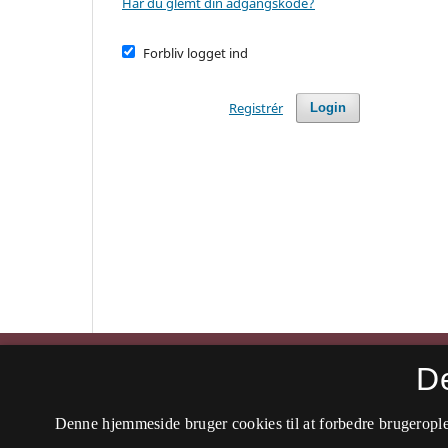
Har du glemt din adgangskode?
Forbliv logget ind
Registrér
Login
D
Religionsvidenskabelig Skriftrække
Denne hjemmeside bruger cookies til at forbedre brugerople
ISSN 2794-3569