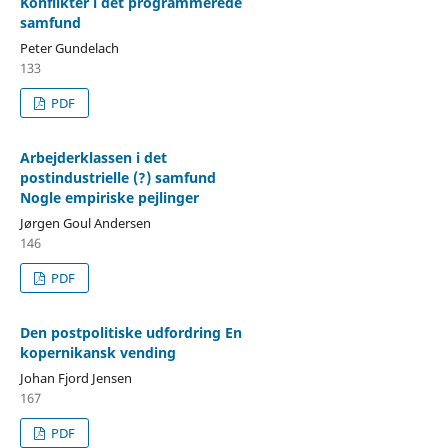
Konflikter i det programmerede
samfund
Peter Gundelach
133
PDF
Arbejderklassen i det
postindustrielle (?) samfund
Nogle empiriske pejlinger
Jørgen Goul Andersen
146
PDF
Den postpolitiske udfordring En
kopernikansk vending
Johan Fjord Jensen
167
PDF